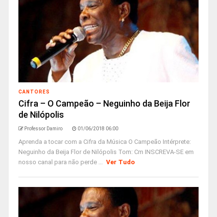
CANTORES
Cifra – O Campeão – Neguinho da Beija Flor
de Nilópolis
Professor Damiro
01/06/2018 06:00
Aprenda a tocar com a Cifra da Música O Campeão Intérprete:
Neguinho da Beija Flor de Nilópolis Tom: Cm INSCREVA-SE em
nosso canal para não perde ...
Ver Tudo