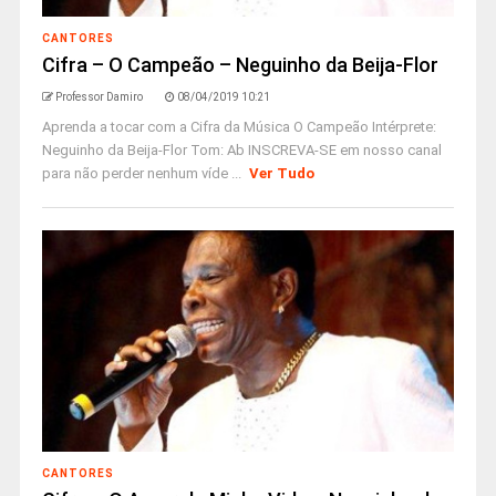
CANTORES
Cifra – O Campeão – Neguinho da Beija-Flor
Professor Damiro
08/04/2019 10:21
Aprenda a tocar com a Cifra da Música O Campeão Intérprete:
Neguinho da Beija-Flor Tom: Ab INSCREVA-SE em nosso canal
para não perder nenhum víde ...
Ver Tudo
CANTORES