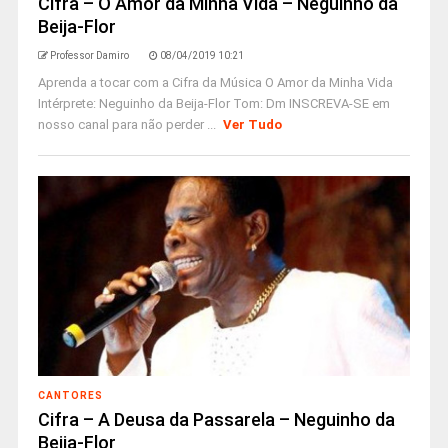
Cifra – O Amor da Minha Vida – Neguinho da
Beija-Flor
Professor Damiro
08/04/2019 10:21
Aprenda a tocar com a Cifra da Música O Amor da Minha Vida
Intérprete: Neguinho da Beija-Flor Tom: Dm INSCREVA-SE em
nosso canal para não perder ...
Ver Tudo
CANTORES
Cifra – A Deusa da Passarela – Neguinho da
Beija-Flor