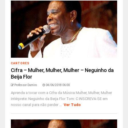
CANTORES
Cifra – Mulher, Mulher, Mulher – Neguinho da
Beija Flor
Professor Damiro
04/06/2018 06:00
Aprenda a tocar com a Cifra da Música Mulher, Mulher, Mulher
Intérprete: Neguinho da Beija Flor Tom: C INSCREVA-SE em
nosso canal para não perder ...
Ver Tudo