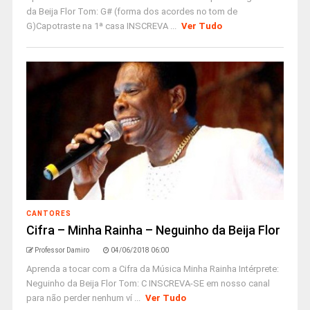
da Beija Flor Tom: G# (forma dos acordes no tom de
G)Capotraste na 1ª casa INSCREVA ...
Ver Tudo
CANTORES
Cifra – Minha Rainha – Neguinho da Beija Flor
Professor Damiro
04/06/2018 06:00
Aprenda a tocar com a Cifra da Música Minha Rainha Intérprete:
Neguinho da Beija Flor Tom: C INSCREVA-SE em nosso canal
para não perder nenhum ví ...
Ver Tudo