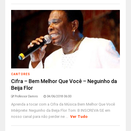
CANTORES
Cifra – Bem Melhor Que Você – Neguinho da
Beija Flor
Professor Damiro
04/06/2018 06:00
Aprenda a tocar com a Cifra da Música Bem Melhor Que Você
Intérprete: Neguinho da Beija Flor Tom: B INSCREVA-SE em
nosso canal para não perder ne ...
Ver Tudo