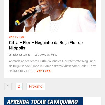
CANTORES
Cifra – Flor – Neguinho da Beija Flor de
Nilópolis
Professor Damiro
04/07/2017 06:00
Aprenda a tocar com a Cifra da Música Flor Intérprete: Neguinho
da Beija Flor de Nilópolis Compositores: Alexandre/ Bedeu Tom:
Bb INSCREVA-SE ...
Ver Tudo
1
2
Próximo