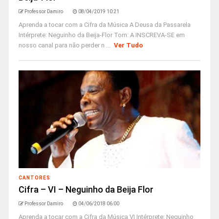
Professor Damiro
08/04/2019 10:21
Aprenda a tocar com a Cifra da Música A Deusa da Passarela
Intérprete: Neguinho da Beija-Flor Tom: A INSCREVA-SE em
nosso canal para não perder n ...
Ver Tudo
CANTORES
Cifra – VI – Neguinho da Beija Flor
Professor Damiro
04/06/2018 06:00
Aprenda a tocar com a Cifra da Música VI Intérprete: Neguinho