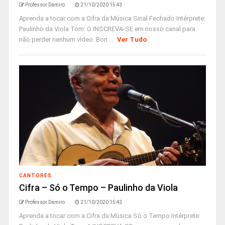
Professor Damiro
21/10/2020 15:43
Aprenda a tocar com a Cifra da Música Sinal Fechado Intérprete:
Paulinho da Viola Tom: G INSCREVA-SE em nosso canal para
não perder nenhum vídeo. Bon ...
Ver Tudo
CANTORES
Cifra – Só o Tempo – Paulinho da Viola
Professor Damiro
21/10/2020 15:43
Aprenda a tocar com a Cifra da Música Só o Tempo Intérprete: