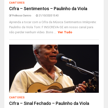
CANTORES
Cifra – Sentimentos – Paulinho da Viola
Professor Damiro
21/10/2020 15:43
Aprenda a tocar com a Cifra da Música Sentimentos Intérprete:
Paulinho da Viola Tom: F INSCREVA-SE em nosso canal para
não perder nenhum vídeo. Bons ...
Ver Tudo
CANTORES
Cifra – Sinal Fechado – Paulinho da Viola