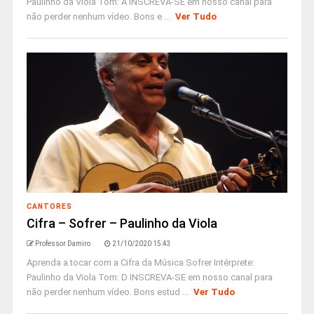
Paulinho da Viola Tom: A INSCREVA-SE em nosso canal para
não perder nenhum vídeo. Bons e ...
Ver Tudo
CANTORES
Cifra – Sofrer – Paulinho da Viola
Professor Damiro
21/10/2020 15:43
Aprenda a tocar com a Cifra da Música Sofrer Intérprete:
Paulinho da Viola Tom: D INSCREVA-SE em nosso canal para
não perder nenhum vídeo. Bons estud ...
Ver Tudo