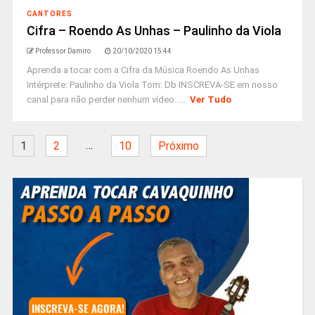
CANTORES
Cifra – Roendo As Unhas – Paulinho da Viola
Professor Damiro
20/10/2020 15:44
Aprenda a tocar com a Cifra da Música Roendo As Unhas
Intérprete: Paulinho da Viola Tom: Db INSCREVA-SE em nosso
canal para não perder nenhum vídeo. ...
Ver Tudo
…
1
2
10
Próximo