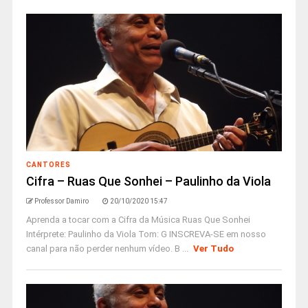
CANTORES
Cifra – Ruas Que Sonhei – Paulinho da Viola
Professor Damiro
20/10/2020 15:47
Aprenda a tocar com a Cifra da Música Ruas Que Sonhei
Intérprete: Paulinho da Viola Tom: G INSCREVA-SE em nosso
canal para não perder nenhum vídeo. B ...
Ver Tudo