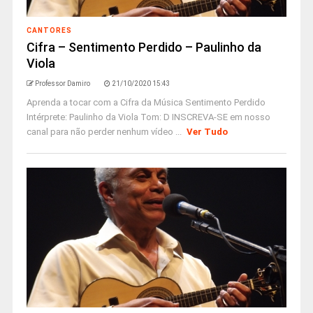
CANTORES
Cifra – Sentimento Perdido – Paulinho da
Viola
Professor Damiro
21/10/2020 15:43
Aprenda a tocar com a Cifra da Música Sentimento Perdido
Intérprete: Paulinho da Viola Tom: D INSCREVA-SE em nosso
canal para não perder nenhum vídeo ...
Ver Tudo