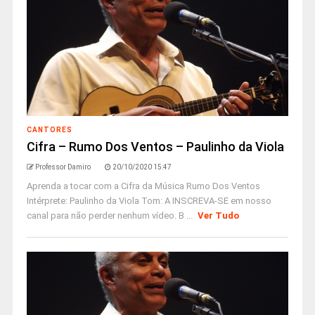
CANTORES
Cifra – Rumo Dos Ventos – Paulinho da Viola
Professor Damiro
20/10/2020 15:47
Aprenda a tocar com a Cifra da Música Rumo Dos Ventos
Intérprete: Paulinho da Viola Tom: A INSCREVA-SE em nosso
canal para não perder nenhum vídeo. B ...
Ver Tudo