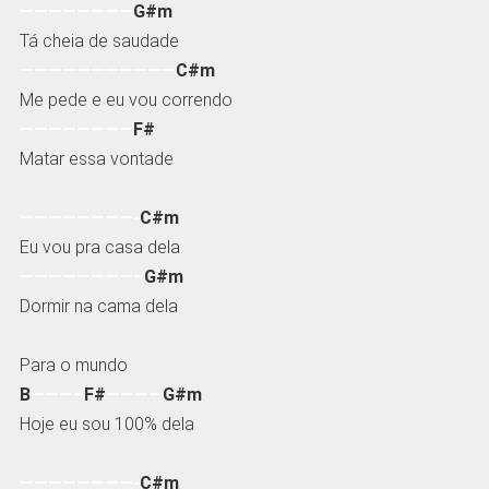
————————
G#m
Tá cheia de saudade
———————————
C#m
Me pede e eu vou correndo
————————
F#
Matar essa vontade
————————-
C#m
Eu vou pra casa dela
————————–
G#m
Dormir na cama dela
Para o mundo
B
———–
F#
————
G#m
Hoje eu sou 100% dela
————————-
C#m