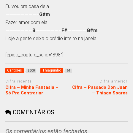
Eu vou pra casa dela
————————–
G#m
Fazer amor com ela
———————
B
——————–
F#
—————
G#m
Hoje a gente deixa o prédio inteiro na janela
[epico_capture_sc id=”898″]
Cantores
Thiaguinho
2600
61
Cifra recente
Cifra anterior
Cifra – Minha Fantasia –
Cifra – Passado Don Juan
Só Pra Contrariar
– Thiago Soares
COMENTÁRIOS
Os comentários estão fechados