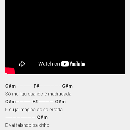
C#m
————–
F#
——————
G#m
Só me liga
quando
é madrugada
C#m
————-
F#
————-
G#m
E eu já imagino coisa errada
————————-
C#m
E vai falando baixinho