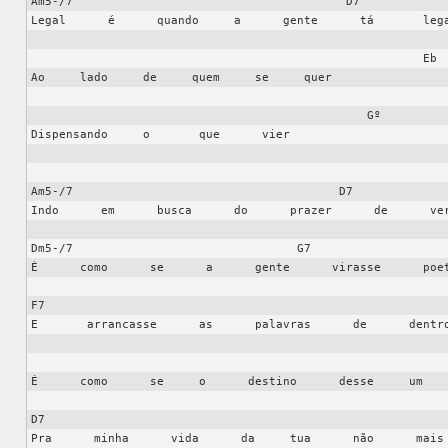
Am5-/7                                       D7             
Legal      é      quando     a      gente      tá       lega
                                                        Eb

Ao     lado     de     quem     se     quer

                                                Gº

Dispensando     o       que      vier

Am5-/7                                      D7              
Indo      em      busca      do      prazer      de      ver
Dm5-/7                                G7                    
É      como      se      a      gente      virasse      poet
F7                                                          
E       arrancasse      as      palavras      de      dentro
                                                             
É      como      se     o      destino      desse     um    
D7                                                          
Pra      minha      vida      da     tua      não      mais 