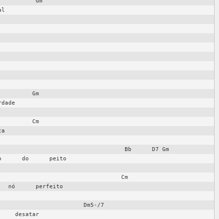
          Gm

l

         Gm

dade

         Cm

a

                                    Bb      D7 Gm

      do      peito

                                  Cm

  nó      perfeito

                        Dm5-/7

    desatar
