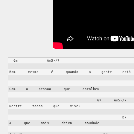
  Gm              Am5-/7                                                  D7                                   Gm

Bom      mesmo      é      quando     a     gente     está  
                                                            Eb
Com     a     pessoa      que      escolheu

                                          Gº      Am5-/7

Dentre     todas     que     viveu

                                                      D7

A      que     mais      deixa      saudade
