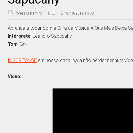
Professor Damiro
55
10/10/2019 14:38
Aprenda a tocar com a Cifra da Música A Que Mais Deixa 
Intérprete
: Leandro Sapucahy
Tom
: Gm
INSCREVA-SE
em nosso canal para não perder nenhum víde
Vídeo: