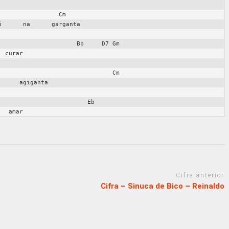
                Cm

      na      garganta

                     Bb     D7 Gm

 curar

                              Cm

     agiganta

                        Eb

Cifra anterior
Cifra – Sinuca de Bico – Reinaldo