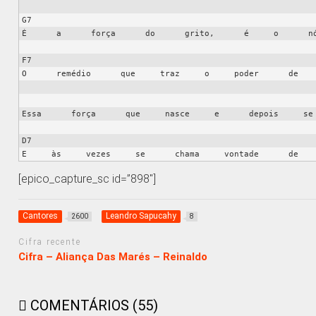
G7                                                          
É      a      força      do      grito,      é     o      nó
F7                                                          
O      remédio      que     traz     o     poder      de    
                                                             
Essa      força      que     nasce     e      depois     se 
D7                                                          
[epico_capture_sc id=”898″]
Cantores
Leandro Sapucahy
2600
8
Cifra recente
Cifra – Aliança Das Marés – Reinaldo
COMENTÁRIOS (55)