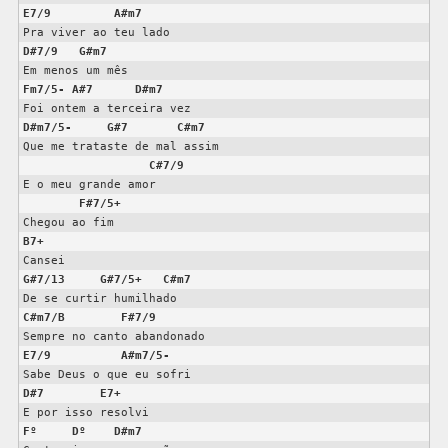
E7/9
A#m7
D#7/9
G#m7
Fm7/5-
A#7
D#m7
D#m7/5-
G#7
C#m7
Que me trataste de mal assim

C#7/9
E o meu grande amor

F#7/5+
B7+
G#7/13
G#7/5+
C#m7
C#m7/B
F#7/9
E7/9
A#m7/5-
D#7
E7+
Fº
Dº
D#m7