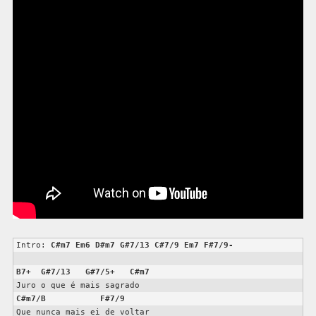
Intro: 
C#m7
Em6
D#m7
G#7/13
C#7/9
Em7
F#7/9-
B7+
G#7/13
G#7/5+
C#m7
C#m7/B
F#7/9