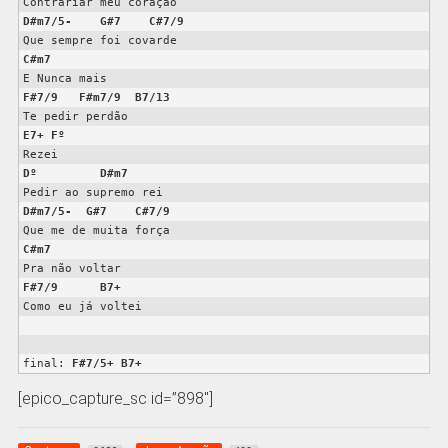
D#m7/5-
G#7
C#7/9
C#m7
F#7/9
F#m7/9
B7/13
E7+
Fº
Dº
D#m7
D#m7/5-
G#7
C#7/9
C#m7
F#7/9
B7+
Como eu já voltei

final: 
F#7/5+
B7+
[epico_capture_sc id=”898″]