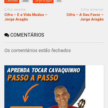
Cantores
Jorge Aragão
2600
133
Cifra recente
Cifra anterior
Cifra – E a Vida Mudou –
Cifra – A Seu Favor –
Jorge Aragão
Jorge Aragão
COMENTÁRIOS
Os comentários estão fechados