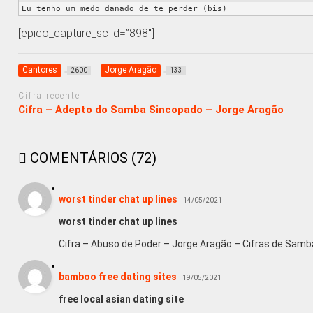
Eu tenho um medo danado de te perder (bis)
[epico_capture_sc id=”898″]
Cantores
Jorge Aragão
2600
133
Cifra recente
Cifra – Adepto do Samba Sincopado – Jorge Aragão
COMENTÁRIOS (72)
worst tinder chat up lines
14/05/2021
worst tinder chat up lines
Cifra – Abuso de Poder – Jorge Aragão – Cifras de Samb
bamboo free dating sites
19/05/2021
free local asian dating site