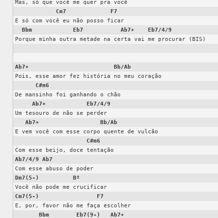
Mas, só que você me quer pra você

Cm7
F7
E só com você eu não posso ficar

Bbm
Eb7
Ab7+
Eb7/4/9
Porque minha outra metade na certa vai me procurar (BIS)

Ab7+
Bb/Ab
Pois, esse amor fez história no meu coração

C#m6
De mansinho foi ganhando o chão

Ab7+
Eb7/4/9
Um tesouro de não se perder

Ab7+
Bb/Ab
E vem você com esse corpo quente de vulcão

C#m6
Ab7/4/9
Ab7
Dm7(5-)
Bº
Cm7(5-)
F7
E, por, favor não me faça escolher

Bbm
Eb7(9-)
Ab7+