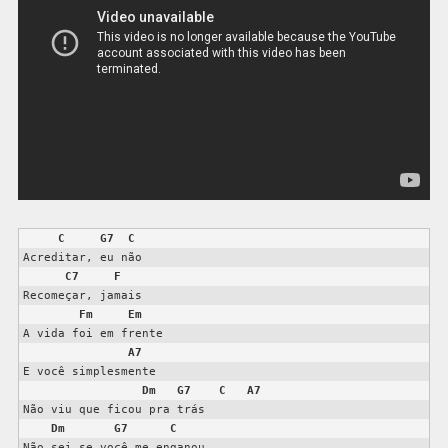
C
G7
C
Acreditar, eu não 

C7
F
Recomeçar, jamais 

Fm
Em
A vida foi em frente 

A7
E você simplesmente 

Dm
G7
C
A7
Não viu que ficou pra trás 

Dm
G7
C
Não sei se você me enganou 
