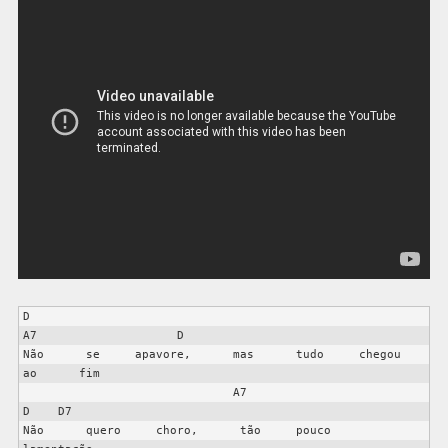
D                                                                   
A7                    D

Não      se     apavore,      mas      tudo     chegou     
ao      fim

                              A7                                             
D    D7

Não      quero     choro,      tão     pouco     