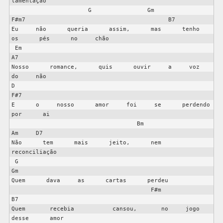
lamentação

                      G                Gm                 
F#m7                                         B7                                           

Eu     não      queria      assim,      mas      tenho     
os      pés      no     chão

 Em                                                                            
A7

Nosso      romance,      quis      ouvir     a     voz     
do     não

D                                                                                        
F#7

E      o     nosso      amor     foi     se      perdendo     
por      ai

                                    Bm                                   
Am     D7

Não      tem      mais      jeito,      nem       
reconciliação

 G                                                         
Gm

Quem      dava     as      cartas      perdeu

                                        F#m                              
B7          

Quem       recebia           cansou,       no     jogo      
desse      amor
