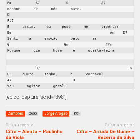
Em           A7            D               A7

nenhum      de      nós      bateu

D                                                         
F#7

E      assim,     eu     pude      me      libertar

Bm                                             Am    D7

Senti     a      emoção      pelo      ar

G                         Gm                 F#m

Porque      dia      hoje     é      quarta-feira

             B7                                        Em

Eu     quero     samba,      é      carnaval

A7                            D

[epico_capture_sc id=”898″]
Cantores
Jorge Aragão
2600
133
Cifra recente
Cifra anterior
Cifra – Alento – Paulinho
Cifra – Arruda De Guiné –
da Viola
Bezerra da Silva