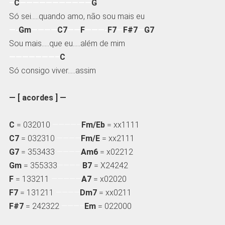
–
C
———————————
G
Só sei…..quando amo, não sou mais eu
—-
Gm
————
C7
——
F
———-
F7
—
F#7
—
G7
Sou mais…..que eu…..além de mim
———————–
C
Só consigo viver…..assim
— [ acordes ] —
C
= 032010
————–
Fm/Eb
= xx1111
C7
= 032310
————
Fm/E
= xx2111
G7
= 353433
————
Am6
= x02212
Gm
= 355333
———–
B7
= X24242
F
= 133211
—————
A7
= x02020
F7
= 131211
————
Dm7
= xx0211
F#7
= 242322
———–
Em
= 022000