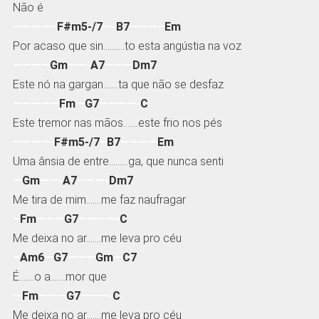
Não é
————–
F#m5-/7
—-
B7
———–
Em
Por acaso que sin……….to esta angústia na voz
————
Gm
——-
A7
———
Dm7
Este nó na gargan…….ta que não se desfaz
—————
Fm
—
G7
————-
C
Este tremor nas mãos…….este frio nos pés
————-
F#m5-/7
–
B7
————
Em
Uma ânsia de entre………ga, que nunca senti
—
Gm
——-
A7
———-
Dm7
Me tira de mim…….me faz naufragar
–
Fm
———
G7
————-
C
Me deixa no ar…….me leva pro céu
–
Am6
—
G7
———
Gm
—
C7
É…….o a…….mor que
—
Fm
———
G7
———-
C
Me deixa no ar…….me leva pro céu