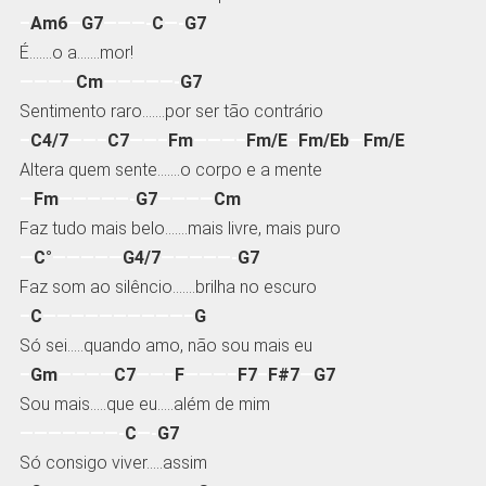
–
Am6
—
G7
———-
C
—-
G7
É…….o a…….mor!
————
Cm
—————-
G7
Sentimento raro…….por ser tão contrário
–
C4/7
——–
C7
——–
Fm
———–
Fm/E
–
Fm/Eb
—
Fm/E
Altera quem sente…….o corpo e a mente
—
Fm
—————-
G7
————
Cm
Faz tudo mais belo…….mais livre, mais puro
—
C°
—————
G4/7
—————-
G7
Faz som ao silêncio…….brilha no escuro
–
C
——————————–
G
Só sei…..quando amo, não sou mais eu
–
Gm
————
C7
——–
F
———–
F7
–
F#7
—
G7
Sou mais…..que eu…..além de mim
———————-
C
—-
G7
Só consigo viver…..assim