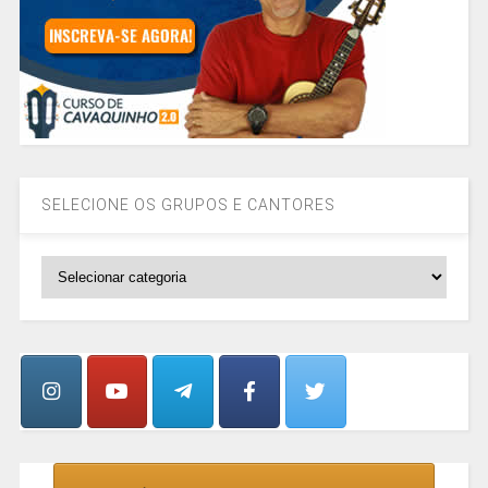
SELECIONE OS GRUPOS E CANTORES
SELECIONE
OS
GRUPOS
E
CANTORES