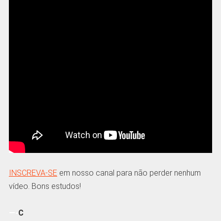
INSCREVA-SE
em nosso canal para não perder nenhum
vídeo. Bons estudos!
—-
C