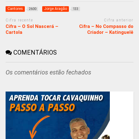
Cantores
Jorge Aragão
2600
133
Cifra recente
Cifra anterior
Cifra – O Sol Nascerá –
Cifra – No Compasso do
Cartola
Criador – Katinguelê
COMENTÁRIOS
Os comentários estão fechados