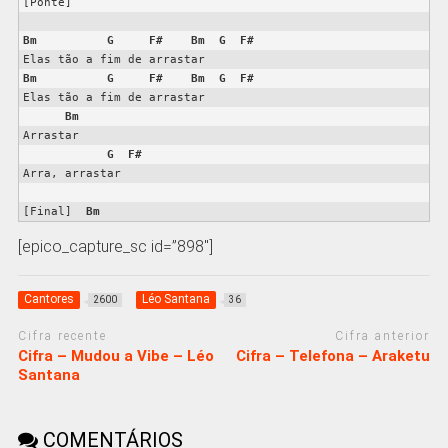
[Ponte]

Bm
G
F#
Bm
G
F#
Bm
G
F#
Bm
G
F#
Elas tão a fim de arrastar

Bm
Arrastar

G
F#
Arra, arrastar

[Final]  
Bm
[epico_capture_sc id=”898″]
Cantores
Léo Santana
2600
36
Cifra recente
Cifra anterior
Cifra – Mudou a Vibe – Léo
Cifra – Telefona – Araketu
Santana
COMENTÁRIOS