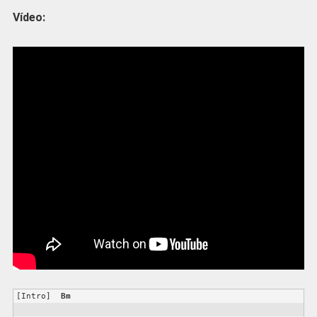
Vídeo:
[Intro]  
Bm