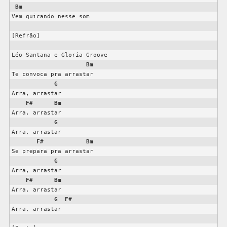
Bm
Vem quicando nesse som

[Refrão]

Léo Santana e Gloria Groove

Bm
Te convoca pra arrastar

G
Arra, arrastar

F#
Bm
Arra, arrastar

G
Arra, arrastar

F#
Bm
Se prepara pra arrastar

G
Arra, arrastar

F#
Bm
Arra, arrastar

G
F#
Arra, arrastar
