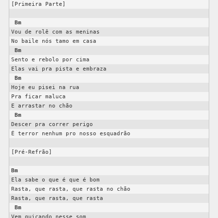
[Primeira Parte]

Bm
Vou de rolê com as meninas

No baile nós tamo em casa

Bm
Sento e rebolo por cima

Elas vai pra pista e embraza

Bm
Hoje eu pisei na rua

Pra ficar maluca

E arrastar no chão

Bm
Descer pra correr perigo

É terror nenhum pro nosso esquadrão

[Pré-Refrão]

Bm
Ela sabe o que é que é bom

Rasta, que rasta, que rasta no chão

Rasta, que rasta, que rasta

Bm
Vem quicando nesse som
