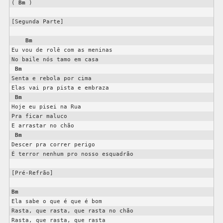
( 
Bm
 )

[Segunda Parte]

Bm
Eu vou de rolê com as meninas

No baile nós tamo em casa

Bm
Senta e rebola por cima

Elas vai pra pista e embraza

Bm
Hoje eu pisei na Rua

Pra ficar maluco

E arrastar no chão

Bm
Descer pra correr perigo

É terror nenhum pro nosso esquadrão

[Pré-Refrão]

Bm
Ela sabe o que é que é bom

Rasta, que rasta, que rasta no chão

Rasta, que rasta, que rasta
