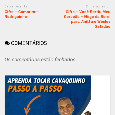
Cifra recente
Cifra anterior
Cifra – Camarim –
Cifra – Você Partiu Meu
Rodriguinho
Coração – Nego do Borel
part. Anitta e Wesley
Safadão
COMENTÁRIOS
Os comentários estão fechados