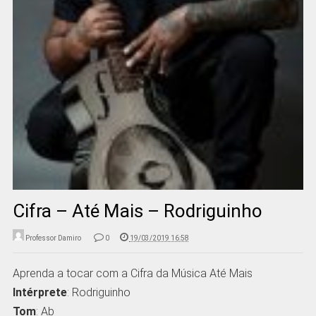
Cifra – Até Mais – Rodriguinho
Professor Damiro
0
19/03/2019 16:58
Aprenda a tocar com a Cifra da Música Até Mais
Intérprete
: Rodriguinho
Tom
: Ab