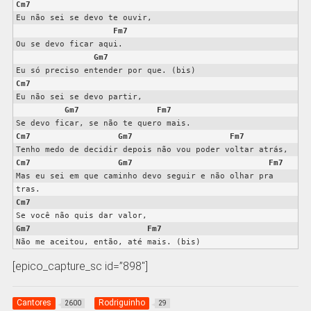
Cm7
Eu não sei se devo te ouvir,

Fm7
Ou se devo ficar aqui.

Gm7
Cm7
Eu não sei se devo partir,

Gm7
Fm7
Cm7
Gm7
Fm7
Cm7
Gm7
Fm7
Mas eu sei em que caminho devo seguir e não olhar pra 
Cm7
Gm7
Fm7
Não me aceitou, então, até mais. (bis)
[epico_capture_sc id=”898″]
Cantores
Rodriguinho
2600
29