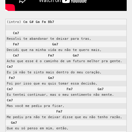
(intro) 
Cm
G#
Gm
Fm
Bb7
Cm7
Resolvi te abandonar te deixar para tras,

Fm7
Gm7
Decidi que na minha vida eu não te quero mais,

Cm7
Fm7
Gm7
Cm7
Eu já não te sinto mais dentro do meu coração,

Fm7
Gm7
Cm7
Fm7
Gm7
Cm7
Mas você me pediu pra ficar,

Fm7
Me pediu pra não te deixar disse que eu não tenho razão,

Gm7