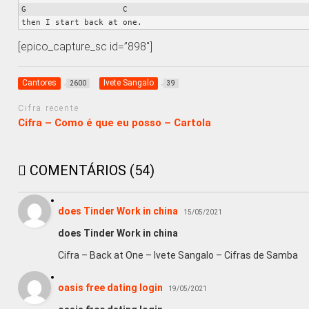
G                    C

[epico_capture_sc id=”898″]
Cantores
Ivete Sangalo
2600
39
Cifra recente
Cifra – Como é que eu posso – Cartola
COMENTÁRIOS (54)
does Tinder Work in china
15/05/2021
does Tinder Work in china
Cifra – Back at One – Ivete Sangalo – Cifras de Samba
oasis free dating login
19/05/2021