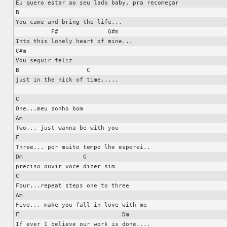
Eu quero estar ao seu lado baby, pra recomeçar

B

You came and bring the life...

          F#              G#m

Into this lonely heart of mine...

C#m

Vou seguir feliz

B                   C

just in the nick of time.....

C

One...meu sonho bom

Am

Two... just wanna be with you

F

Three... por muito tempo lhe esperei..

Dm                 G

preciso ouvir voce dizer sim

C

Four...repeat steps one to three

Am

Five... make you fall in love with me

F                             Dm

If ever I believe our work is done....
