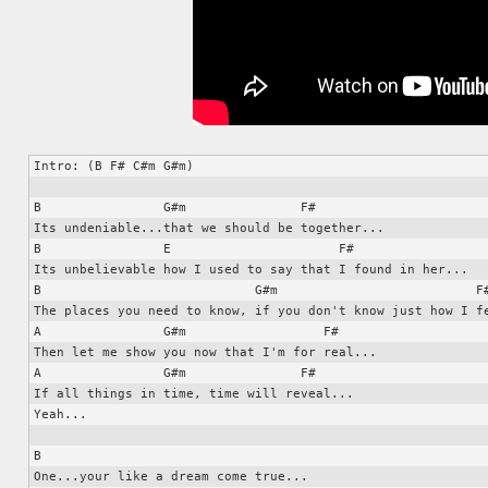
Intro: (B F# C#m G#m)

B                G#m               F#

Its undeniable...that we should be together...

B                E                      F#

Its unbelievable how I used to say that I found in her...

B                            G#m                          F#
The places you need to know, if you don't know just how I fe
A                G#m                  F#

Then let me show you now that I'm for real...

A                G#m               F#

If all things in time, time will reveal...

Yeah...

B

One...your like a dream come true...
