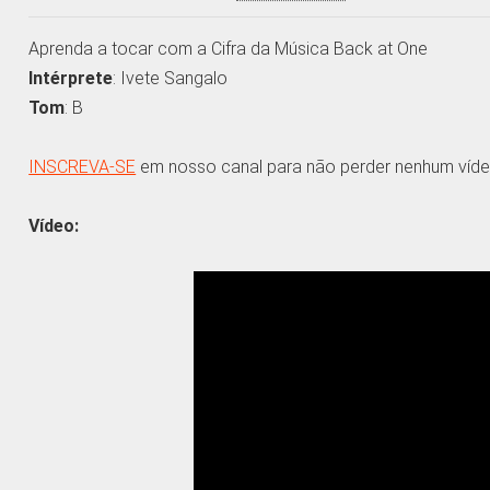
Aprenda a tocar com a Cifra da Música Back at One
Intérprete
: Ivete Sangalo
Tom
: B
INSCREVA-SE
em nosso canal para não perder nenhum víde
Vídeo: