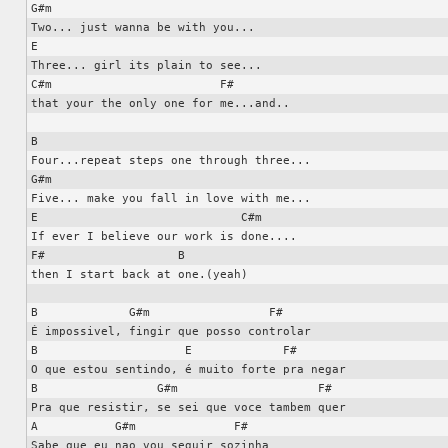
G#m

Two... just wanna be with you...

E

Three... girl its plain to see...

C#m                        F#

that your the only one for me...and..

B

Four...repeat steps one through three...

G#m

Five... make you fall in love with me...

E                             C#m

If ever I believe our work is done....

F#                   B

then I start back at one.(yeah)

B             G#m                 F#

É impossivel, fingir que posso controlar

B                     E             F#

O que estou sentindo, é muito forte pra negar

B                 G#m                    F#

Pra que resistir, se sei que voce tambem quer

A           G#m              F#

Sabe que eu nao vou seguir sozinha
