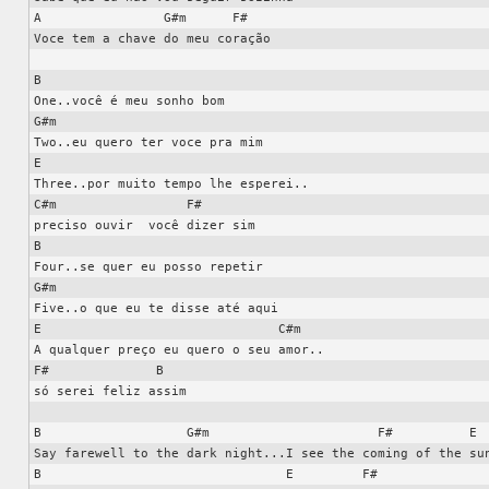
A                G#m      F#

Voce tem a chave do meu coração

B

One..você é meu sonho bom

G#m

Two..eu quero ter voce pra mim

E

Three..por muito tempo lhe esperei..

C#m                 F#

preciso ouvir  você dizer sim

B

Four..se quer eu posso repetir

G#m

Five..o que eu te disse até aqui

E                               C#m

A qualquer preço eu quero o seu amor..

F#              B

só serei feliz assim

B                   G#m                      F#          E

Say farewell to the dark night...I see the coming of the sun
B                                E         F#
