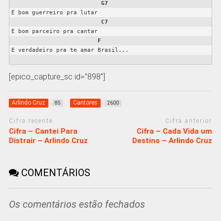
G7
É bom guerreiro pra lutar 

C7
É bom parceiro pra cantar 

F
E verdadeiro pra te amar Brasil... 

[epico_capture_sc id=”898″]
Arlindo Cruz
Cantores
85
2600
Cifra recente
Cifra anterior
Cifra – Cantei Para
Cifra – Cada Vida um
Distrair – Arlindo Cruz
Destino – Arlindo Cruz
COMENTÁRIOS
Os comentários estão fechados