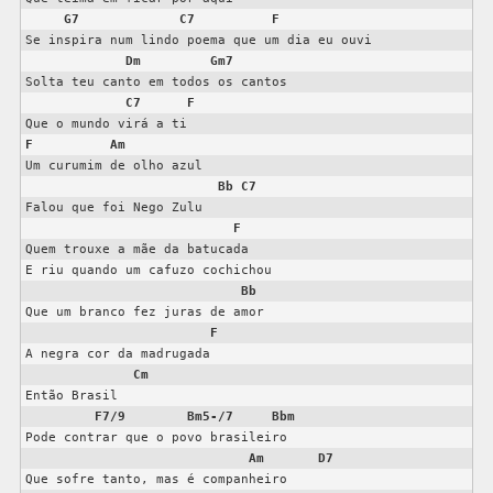
G7
C7
F
Se inspira num lindo poema que um dia eu ouvi 

Dm
Gm7
Solta teu canto em todos os cantos 

C7
F
F
Am
Um curumim de olho azul 

Bb
C7
Falou que foi Nego Zulu 

F
Quem trouxe a mãe da batucada 

E riu quando um cafuzo cochichou 

Bb
Que um branco fez juras de amor 

F
A negra cor da madrugada 

Cm
Então Brasil 

F7/9
Bm5-/7
Bbm
Pode contrar que o povo brasileiro  

Am
D7
Que sofre tanto, mas é companheiro 
