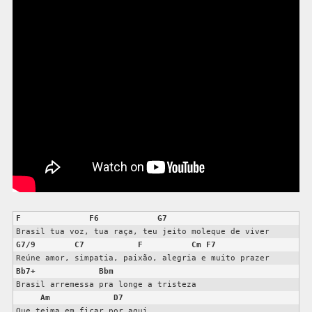
F
F6
G7
G7/9
C7
F
Cm
F7
Bb7+
Bbm
Brasil arremessa pra longe a tristeza 

Am
D7
Que teima em ficar por aqui 
