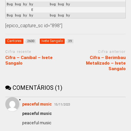
Bug bug by by        bug bug by

            E

[epico_capture_sc id=”898″]
Cantores
Ivete Sangalo
2600
39
Cifra recente
Cifra anterior
Cifra – Canibal – Ivete
Cifra – Berimbau
Sangalo
Metalizado – Ivete
Sangalo
COMENTÁRIOS (1)
peaceful music
15/11/2023
peaceful music
peaceful music