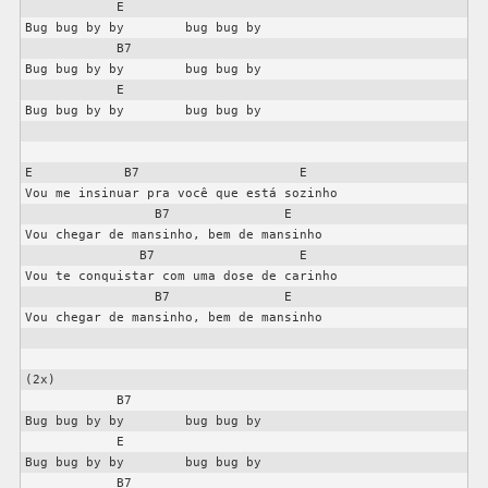
            E

Bug bug by by        bug bug by

            B7

Bug bug by by        bug bug by

            E

Bug bug by by        bug bug by

E            B7                     E

Vou me insinuar pra você que está sozinho

                 B7               E

Vou chegar de mansinho, bem de mansinho

               B7                   E

Vou te conquistar com uma dose de carinho

                 B7               E

Vou chegar de mansinho, bem de mansinho

(2x)

            B7

Bug bug by by        bug bug by

            E

Bug bug by by        bug bug by

            B7
