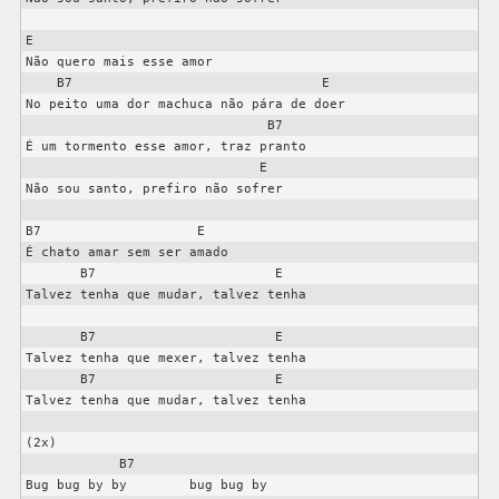
E

Não quero mais esse amor

    B7                                E

No peito uma dor machuca não pára de doer

                               B7

É um tormento esse amor, traz pranto

                              E

Não sou santo, prefiro não sofrer

B7                    E

É chato amar sem ser amado

       B7                       E

Talvez tenha que mudar, talvez tenha

       B7                       E

Talvez tenha que mexer, talvez tenha

       B7                       E

Talvez tenha que mudar, talvez tenha

(2x)

            B7

Bug bug by by        bug bug by
