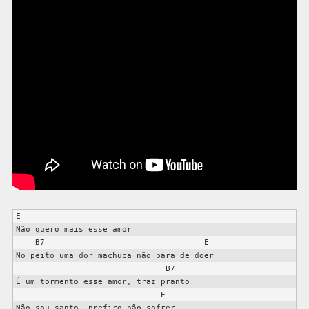
E

Não quero mais esse amor

    B7                                 E

No peito uma dor machuca não pára de doer

                               B7

É um tormento esse amor, traz pranto

                              E

Não sou santo, prefiro não sofrer
