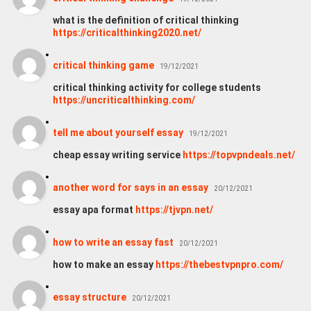
what is the definition of critical thinking
https://criticalthinking2020.net/
critical thinking game
19/12/2021
critical thinking activity for college students
https://uncriticalthinking.com/
tell me about yourself essay
19/12/2021
cheap essay writing service
https://topvpndeals.net/
another word for says in an essay
20/12/2021
essay apa format
https://tjvpn.net/
how to write an essay fast
20/12/2021
how to make an essay
https://thebestvpnpro.com/
essay structure
20/12/2021