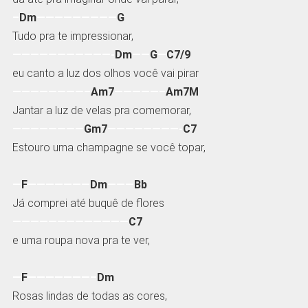
–
Dm
—————————
G
Tudo pra te impressionar,
———————————-
Dm
——
G
—
C7/9
eu canto a luz dos olhos você vai pirar
————————–
Am7
—————–
Am7M
Jantar a luz de velas pra comemorar,
————————
Gm7
————————-
C7
Estouro uma champagne se você topar,
—
F
———————
Dm
———
Bb
Já comprei até buquê de flores
—————————————
C7
e uma roupa nova pra te ver,
—
F
———————–
Dm
Rosas lindas de todas as cores,