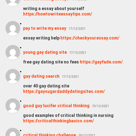
writing a essay about yourself
https://howtowriteessaytips.com/
pay to write my essay
17/12/2021
essay writing help
https://checkyouressay.com/
young gay dating site
17/12/2021
free gay dating site no fees
https://gayfade.com/
gay dating search
17/12/2021
over 40 gay dating site
https://gaysugardaddydatingsites.com/
good guy lucifer critical thinking
19/12/2021
good examples of critical thinking in nursing
https://criticalthinkingbasics.com/
critical thinking challenge
19/12/2021