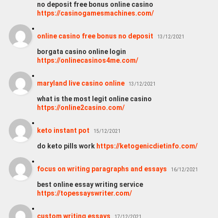
no deposit free bonus online casino
https://casinogamesmachines.com/
online casino free bonus no deposit
13/12/2021
borgata casino online login
https://onlinecasinos4me.com/
maryland live casino online
13/12/2021
what is the most legit online casino
https://online2casino.com/
keto instant pot
15/12/2021
do keto pills work
https://ketogenicdietinfo.com/
focus on writing paragraphs and essays
16/12/2021
best online essay writing service
https://topessayswriter.com/
custom writing essays
17/12/2021