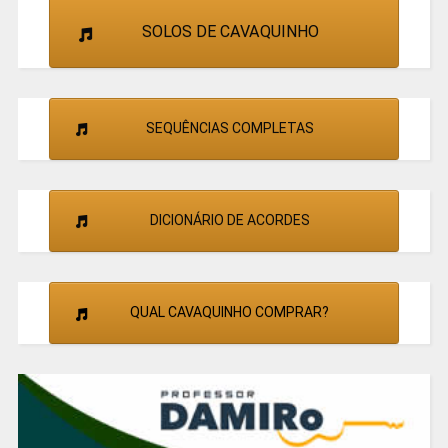
SOLOS DE CAVAQUINHO
SEQUÊNCIAS COMPLETAS
DICIONÁRIO DE ACORDES
QUAL CAVAQUINHO COMPRAR?