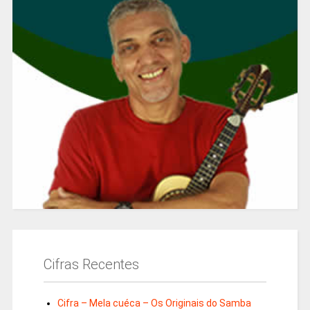
Cifras Recentes
Cifra – Mela cuéca – Os Originais do Samba