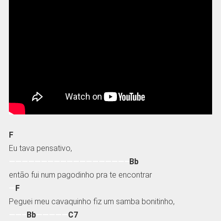
F
Eu tava pensativo,
——————————————————–
Bb
então fui num pagodinho pra te encontrar
—
F
Peguei meu cavaquinho fiz um samba bonitinho,
——–
Bb
—————
C7