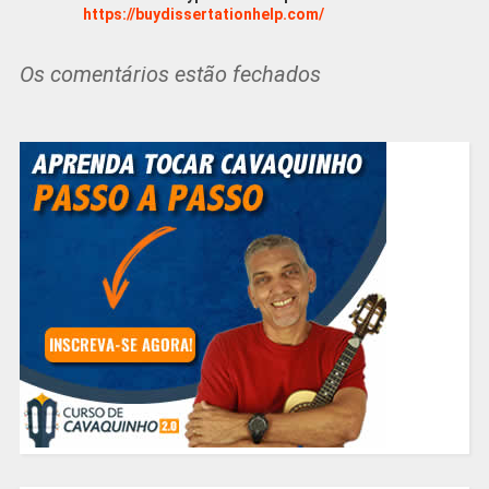
https://buydissertationhelp.com/
Os comentários estão fechados