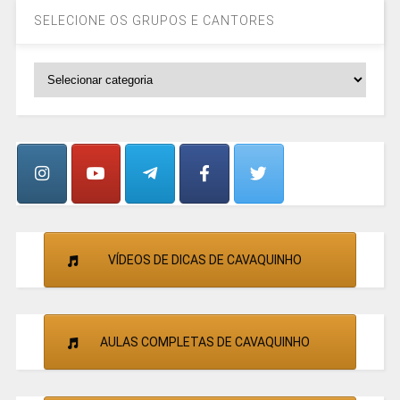
SELECIONE OS GRUPOS E CANTORES
SELECIONE
OS
GRUPOS
E
CANTORES
VÍDEOS DE DICAS DE CAVAQUINHO
AULAS COMPLETAS DE CAVAQUINHO