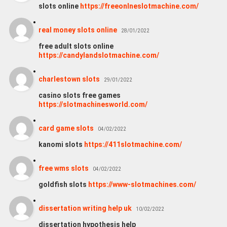
slots online
https://freeonlneslotmachine.com/
real money slots online
28/01/2022
free adult slots online
https://candylandslotmachine.com/
charlestown slots
29/01/2022
casino slots free games
https://slotmachinesworld.com/
card game slots
04/02/2022
kanomi slots
https://411slotmachine.com/
free wms slots
04/02/2022
goldfish slots
https://www-slotmachines.com/
dissertation writing help uk
10/02/2022
dissertation hypothesis help