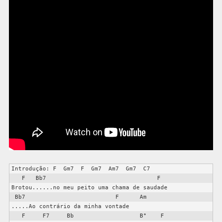
Introdução: F  Gm7  F  Gm7  Am7  Gm7  C7  

   F   Bb7                                F

Brotou......no meu peito uma chama de saudade

 Bb7                          F      Am

.....Ao contrário da minha vontade

   F     F7     Bb                   B°    F
