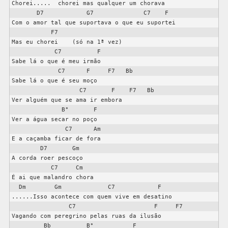
Chorei.....  chorei mas qualquer um chorava         

       D7            G7              C7    F                 

Com o amor tal que suportava o que eu suportei         

           F7

Mas eu chorei    (só na 1ª vez)

            C7          F

Sabe lá o que é meu irmão               

             C7      F     F7   Bb

Sabe lá o que é seu moço                

                   C7       F    F7   Bb

Ver alguém que se ama ir embora     

              B°       F

Ver a água secar no poço                     

               C7      Am

E a caçamba ficar de fora              

        D7       Gm

A corda roer pescoço                   

           C7     Cm           

É ai que malandro chora               

  Dm        Gm             C7            F

......Isso acontece com quem vive em desatino

                C7                      F     F7

Vagando com peregrino pelas ruas da ilusão

         Bb          B°           F
