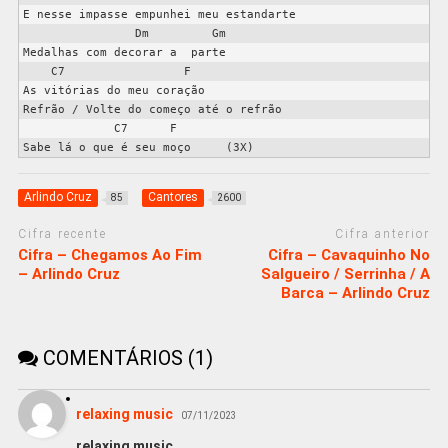
E nesse impasse empunhei meu estandarte

                Dm         Gm

Medalhas com decorar a  parte

    C7                 F

As vitórias do meu coração

Refrão / Volte do começo até o refrão

             C7      F

Arlindo Cruz
Cantores
85
2600
Cifra recente
Cifra anterior
Cifra – Chegamos Ao Fim
Cifra – Cavaquinho No
– Arlindo Cruz
Salgueiro / Serrinha / A
Barca – Arlindo Cruz
COMENTÁRIOS (1)
relaxing music
07/11/2023
relaxing music