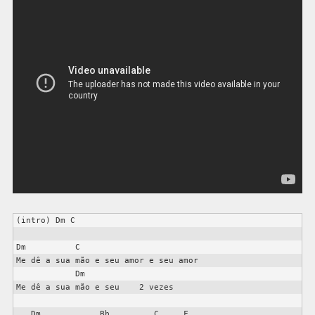
(intro) Dm C

Dm          C

Me dê a sua mão e seu amor e seu amor

            Dm

Me dê a sua mão e seu    2 vezes

   Dm            Bb         C     F
