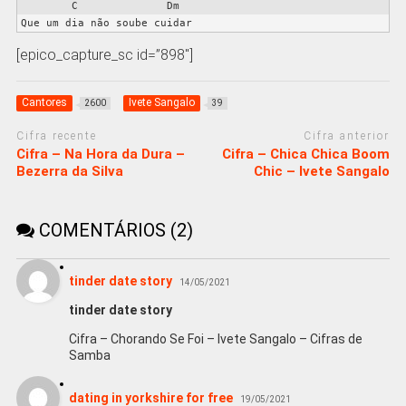
        C              Dm

[epico_capture_sc id=”898″]
Cantores
Ivete Sangalo
2600
39
Cifra recente
Cifra anterior
Cifra – Na Hora da Dura –
Cifra – Chica Chica Boom
Bezerra da Silva
Chic – Ivete Sangalo
COMENTÁRIOS (2)
tinder date story
14/05/2021
tinder date story
Cifra – Chorando Se Foi – Ivete Sangalo – Cifras de
Samba
dating in yorkshire for free
19/05/2021