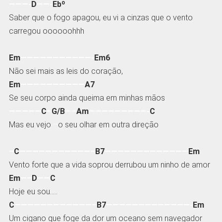
———-
D
——-
Ebº
Saber que o fogo apagou, eu vi a cinzas que o vento
carregou oooooohhh
Em
———————————-
Em6
Não sei mais as leis do coração,
Em
——————————
A7
Se seu corpo ainda queima em minhas mãos
—————
C
–
G/B
—–
Am
—————————-
C
Mas eu vejo
–
o seu olhar em outra direção
–
C
———————————–
B7
—————————————
Em
Vento forte que a vida soprou derrubou um ninho de amor
Em
—–
D
——
C
Hoje eu sou…..
C
————————————–
B7
—————————————-
Em
Um cigano que foge da dor um oceano sem navegador