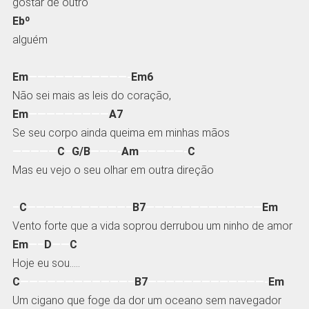
gostar de outro
Ebº
alguém
Em
———————————-
Em6
Não sei mais as leis do coração,
Em
—————————
A7
Se seu corpo ainda queima em minhas mãos
—————
C
–
G/B
———-
Am
—————-
C
Mas eu vejo o seu olhar em outra direção
–
C
———————————–
B7
—————————————
Em
Vento forte que a vida soprou derrubou um ninho de amor
Em
—–
D
——
C
Hoje eu sou…..
C
————————————–
B7
—————————————-
Em
Um cigano que foge da dor um oceano sem navegador