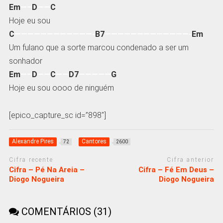
Em
—–
D
——
C
Hoje eu sou
C
————————————-
B7
—————————————-
Em
Um fulano que a sorte marcou condenado a ser um
sonhador
Em
—–
D
——
C
——
D7
—————
G
Hoje eu sou oooo de ninguém
[epico_capture_sc id=”898″]
Alexandre Pires
Cantores
72
2600
Cifra recente
Cifra anterior
Cifra – Pé Na Areia –
Cifra – Fé Em Deus –
Diogo Nogueira
Diogo Nogueira
COMENTÁRIOS (31)