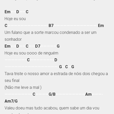
Em
—–
D
——
C
Hoje eu sou
C
————————————-
B7
—————————————-
Em
Um fulano que a sorte marcou condenado a ser um
sonhador
Em
—–
D
——
C
——
D7
—————
G
Hoje eu sou oooo de ninguém
——————–
C
———————-
D
————————————————-
G
—
C
—
G
Tava triste o nosso amor a estrada de nóis dois chegou a
seu final
(Não me leve a mal )
————————-
C
————
G/B
—————————
Am
———-
Am7/G
Valeu doeu mas tudo acabou, quem sabe um dia vou