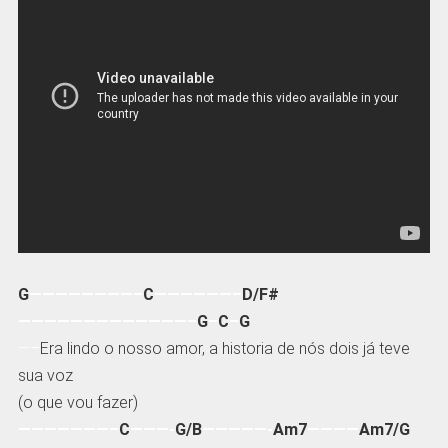
G
————————–
C
——————–
D/F#
—————————————–
G
–
C
–
G
—–
Era lindo o nosso amor, a historia de nós dois já teve
sua voz
(o que vou fazer)
———————–
C
———-
G/B
—————-
Am7
————
Am7/G