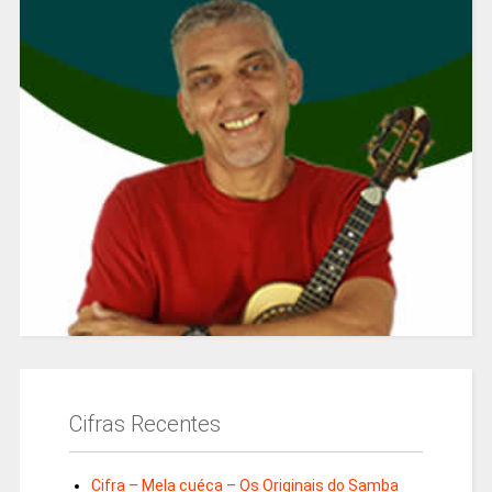
Cifras Recentes
Cifra – Mela cuéca – Os Originais do Samba