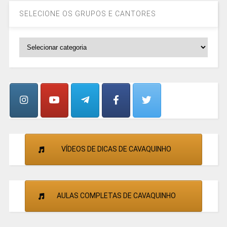
SELECIONE OS GRUPOS E CANTORES
SELECIONE
OS
GRUPOS
E
CANTORES
VÍDEOS DE DICAS DE CAVAQUINHO
AULAS COMPLETAS DE CAVAQUINHO