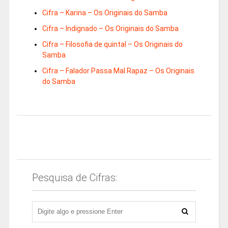
Cifra – Karina – Os Originais do Samba
Cifra – Indignado – Os Originais do Samba
Cifra – Filosofia de quintal – Os Originais do
Samba
Cifra – Falador Passa Mal Rapaz – Os Originais
do Samba
Pesquisa de Cifras: