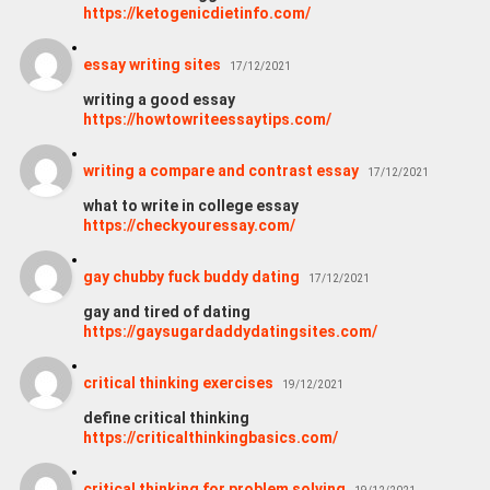
https://ketogenicdietinfo.com/
essay writing sites
17/12/2021
writing a good essay
https://howtowriteessaytips.com/
writing a compare and contrast essay
17/12/2021
what to write in college essay
https://checkyouressay.com/
gay chubby fuck buddy dating
17/12/2021
gay and tired of dating
https://gaysugardaddydatingsites.com/
critical thinking exercises
19/12/2021
define critical thinking
https://criticalthinkingbasics.com/
critical thinking for problem solving