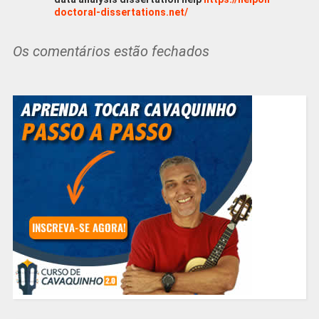
doctoral-dissertations.net/
Os comentários estão fechados