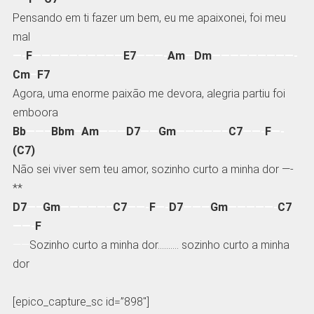
Pensando em ti fazer um bem, eu me apaixonei, foi meu
mal
—-
F
——————————
E7
———-
Am
—
Dm
—————————-
Cm
–
F7
Agora, uma enorme paixão me devora, alegria partiu foi
emboora
Bb
——–
Bbm
–
Am
———
D7
——
Gm
—————–
C7
——-
F
—-
(C7)
Não sei viver sem teu amor, sozinho curto a minha dor —-
**
D7
—–
Gm
—————–
C7
——-
F
—-
D7
———
Gm
—————-
C7
——-
F
——
Sozinho curto a minha dor………. sozinho curto a minha
dor
[epico_capture_sc id=”898″]