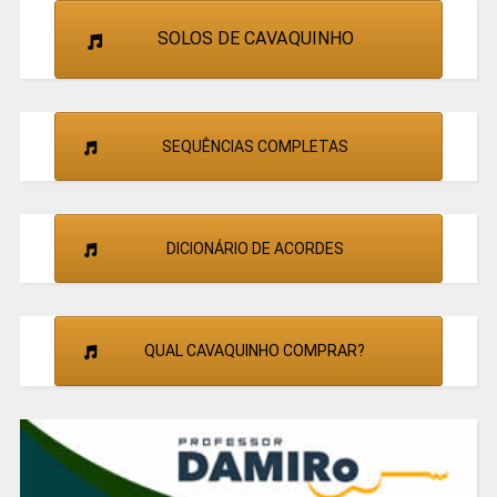
SOLOS DE CAVAQUINHO
SEQUÊNCIAS COMPLETAS
DICIONÁRIO DE ACORDES
QUAL CAVAQUINHO COMPRAR?