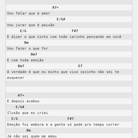
A7+
Vou falar que é amor

E/G#
Vou jurar que é paixão

E/G
F#7
E dizer o que sinto com todo carinho pensando em você

Bm
Vou fazer o que for

Bm7
E com toda emoção

Bm7
E7
A verdade é que eu minto que vivo sozinho não sei te 
esquecer

A7+
E depois acabou

E/G#
Ilusão que eu criei

E/G
F#7
Emoção foi embora e a gente só pede pro tempo correr

Bm
Já não sei quem me amou
