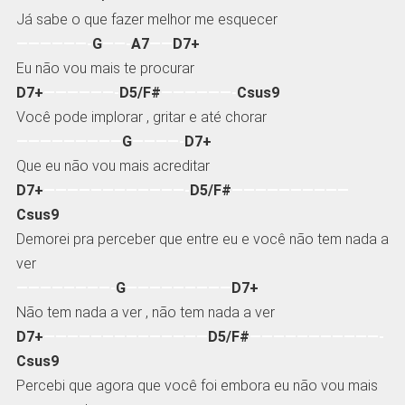
Já sabe o que fazer melhor me esquecer
——————-
G
——-
A7
——
D7+
Eu não vou mais te procurar
D7+
——————-
D5/F#
——————-
Csus9
Você pode implorar , gritar e até chorar
—————————
G
————-
D7+
Que eu não vou mais acreditar
D7+
————————————-
D5/F#
——————————
Csus9
Demorei pra perceber que entre eu e você não tem nada a
ver
————————-
G
—————————
D7+
Não tem nada a ver , não tem nada a ver
D7+
——————————————
D5/F#
———————————-
Csus9
Percebi que agora que você foi embora eu não vou mais