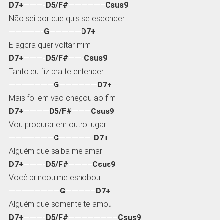
D7+
———-
D5/F#
—————–
Csus9
Não sei por que quis se esconder
—————-
G
—————
D7+
E agora quer voltar mim
D7+
———-
D5/F#
——-
Csus9
Tanto eu fiz pra te entender
———————
G
——————
D7+
Mais foi em vão chegou ao fim
D7+
————
D5/F#
———
Csus9
Vou procurar em outro lugar
———————
G
—————-
D7+
Alguém que saiba me amar
D7+
———-
D5/F#
———–
Csus9
Você brincou me esnobou
————————
G
————–
D7+
Alguém que somente te amou
D7+
———-
D5/F#
———————–
Csus9