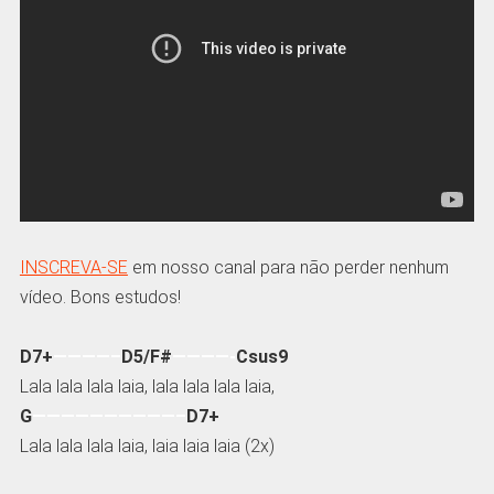
INSCREVA-SE
em nosso canal para não perder nenhum
vídeo. Bons estudos!
D7+
————–
D5/F#
————-
Csus9
Lala lala lala laia, lala lala lala laia,
G
——————————–
D7+
Lala lala lala laia, laia laia laia (2x)