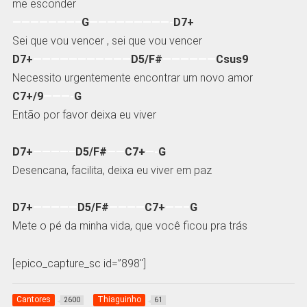
me esconder
———————–
G
—————————-
D7+
Sei que vou vencer , sei que vou vencer
D7+
———————————
D5/F#
——————
Csus9
Necessito urgentemente encontrar um novo amor
C7+/9
———-
G
Então por favor deixa eu viver
D7+
————–
D5/F#
——
C7+
—-
G
Desencana, facilita, deixa eu viver em paz
D7+
—————
D5/F#
————
C7+
——–
G
Mete o pé da minha vida, que você ficou pra trás
[epico_capture_sc id=”898″]
Cantores
Thiaguinho
2600
61