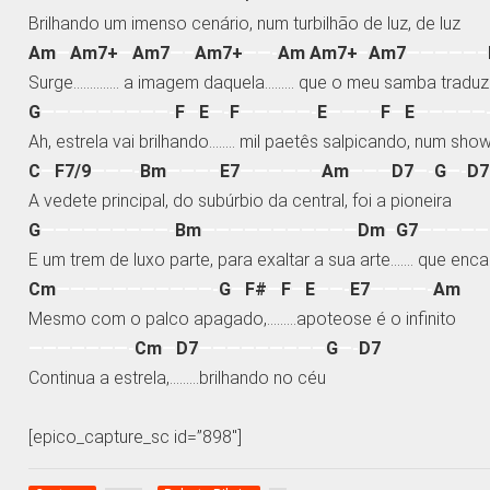
Brilhando um imenso cenário, num turbilhão de luz, de luz
Am
—
Am7+
—
Am7
—–
Am7+
——-
Am Am7+
–
Am7
—————–
Surge………….. a imagem daquela……… que o meu samba traduz
G
—————————-
F
—
E
—-
F
—————-
E
———–
F
—
E
—————
Ah, estrela vai brilhando…….. mil paetês salpicando, num sho
C
—
F7/9
———-
Bm
———–
E7
—————–
Am
———
D7
—-
G
—-
D7
A vedete principal, do subúrbio da central, foi a pioneira
G
—————————-
Bm
———————————
Dm
–
G7
—————
E um trem de luxo parte, para exaltar a sua arte……. que enc
Cm
———————————-
G
—
F#
—
F
—
E
——-
E7
————-
Am
Mesmo com o palco apagado,………apoteose é o infinito
———————-
Cm
—
D7
—————————
G
—-
D7
Continua a estrela,………brilhando no céu
[epico_capture_sc id=”898″]