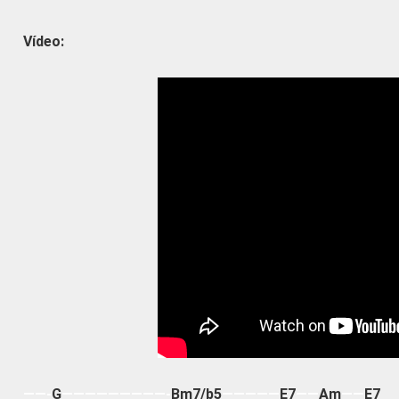
Vídeo:
——-
G
—————————-
Bm7/b5
—————
E7
——
Am
——
E7