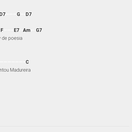
D7
———
G
—-
D7
-
F
——–
E7
—
Am
—-
G7
w de poesia
——————–
C
antou Madureira