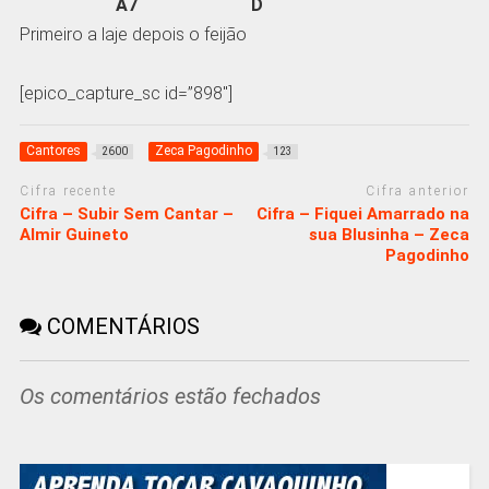
A7 D
Primeiro a laje depois o feijão
[epico_capture_sc id=”898″]
Cantores
Zeca Pagodinho
2600
123
Cifra recente
Cifra anterior
Cifra – Subir Sem Cantar –
Cifra – Fiquei Amarrado na
Almir Guineto
sua Blusinha – Zeca
Pagodinho
COMENTÁRIOS
Os comentários estão fechados