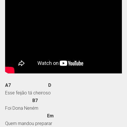
A7 D
Esse feijão tá cheiroso
B7
Foi Dona Neném
Em
Quem mandou preparar