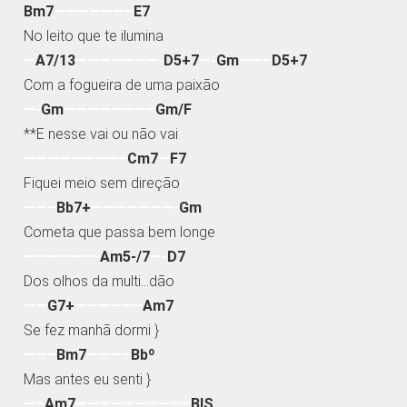
Bm7
——————–
E7
No leito que te ilumina
—
A7/13
———————-
D5+7
—-
Gm
——–
D5+7
Com a fogueira de uma paixão
—-
Gm
———————–
Gm/F
**E nesse vai ou não vai
————————–
Cm7
—
F7
Fiquei meio sem direção
——–
Bb7+
———————-
Gm
Cometa que passa bem longe
——————-
Am5-/7
—-
D7
Dos olhos da multi…dão
——
G7+
—————–
Am7
Se fez manhã dormi }
——–
Bm7
———–
Bbº
Mas antes eu senti }
—–
Am7
—————————–
BIS