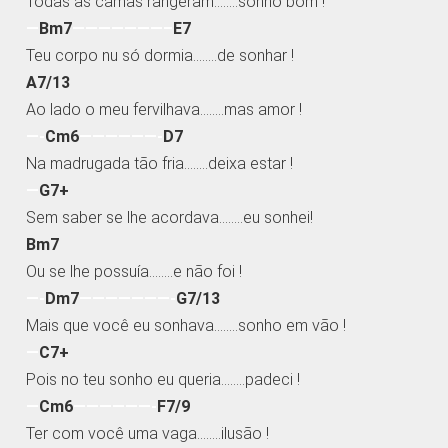
Todas as camas rangeram……..sonho bom !
—
Bm7
———————–
E7
Teu corpo nu só dormia……..de sonhar !
A7/13
Ao lado o meu fervilhava……..mas amor !
—-
Cm6
——————-
D7
Na madrugada tão fria……..deixa estar !
—
G7+
Sem saber se lhe acordava……..eu sonhei!
Bm7
Ou se lhe possuía……..e não foi !
—-
Dm7
———————-
G7/13
Mais que você eu sonhava……..sonho em vão !
—
C7+
Pois no teu sonho eu queria……..padeci !
—
Cm6
——————-
F7/9
Ter com você uma vaga……..ilusão !