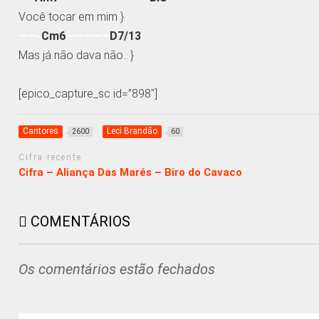
Você tocar em mim }
——-
Cm6
————–
D7/13
Mas já não dava não.. }
[epico_capture_sc id=”898″]
Cantores
Leci Brandão
2600
60
Cifra recente
Cifra – Aliança Das Marés – Biro do Cavaco
COMENTÁRIOS
Os comentários estão fechados