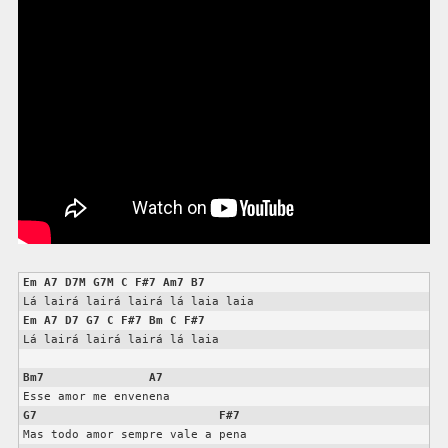
Em
A7
D7M
G7M
C
F#7
Am7
B7
Em
A7
D7
G7
C
F#7
Bm
C
F#7
Lá lairá lairá lairá lá laia

Bm7
A7
G7
F#7