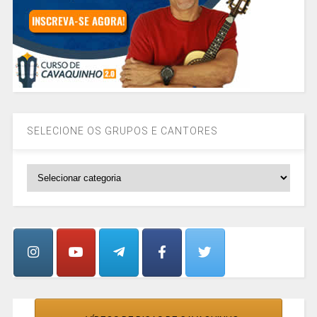
SELECIONE OS GRUPOS E CANTORES
SELECIONE
OS
GRUPOS
E
CANTORES