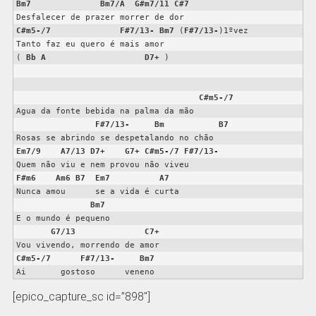
Bm7
Bm7/A
G#m7/11
C#7
C#m5-/7
F#7/13-
Bm7
 (
F#7/13-
)1ºvez

Tanto faz eu quero é mais amor

( 
Bb
A
D7+
 )

C#m5-/7
Agua da fonte bebida na palma da mão

F#7/13-
Bm
B7
Em7/9
A7/13
D7+
G7+
C#m5-/7
F#7/13-
F#m6
Am6
B7
Em7
A7
Nunca amou      se a vida é curta

Bm7
E o mundo é pequeno

G7/13
C7+
C#m5-/7
F#7/13-
Bm7
Ai       gostoso      veneno
[epico_capture_sc id=”898″]