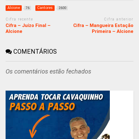
Alcione
Cantores
76
2600
Cifra recente
Cifra anterior
Cifra – Juízo Final –
Cifra – Mangueira Estação
Alcione
Primeira – Alcione
COMENTÁRIOS
Os comentários estão fechados