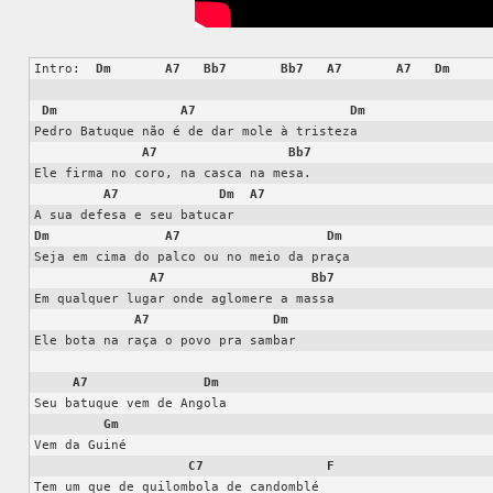
Intro:  
Dm
A7
Bb7
Bb7
A7
A7
Dm
Dm
A7
Dm
Pedro Batuque não é de dar mole à tristeza

A7
Bb7
Ele firma no coro, na casca na mesa.

A7
Dm
A7
Dm
A7
Dm
Seja em cima do palco ou no meio da praça

A7
Bb7
Em qualquer lugar onde aglomere a massa

A7
Dm
Ele bota na raça o povo pra sambar

A7
Dm
Seu batuque vem de Angola

Gm
Vem da Guiné

C7
F
Tem um que de quilombola de candomblé
