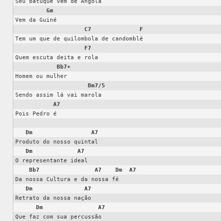
Seu batuque vem de Angola

Gm
Vem da Guiné

C7
F
Tem um que de quilombola de candomblé

F7
Quem escuta deita e rola

Bb7+
Homem ou mulher

Bm7/5
Sendo assim lá vai marola

A7
Pois Pedro é

Dm
A7
Produto do nosso quintal

Dm
A7
O representante ideal

Bb7
A7
Dm
A7
Da nossa Cultura e da nossa fé

Dm
A7
Retrato da nossa nação

Dm
A7
Que faz com sua percussão
