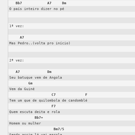
Bb7
A7
Dm
O país inteiro dizer no pé

1ª vez:

A7
Mas Pedro..(volta pro início)

2ª vez:

A7
Dm
Seu batuque vem de Angola

Gm
Vem da Guiné

C7
F
Tem um que de quilombola de candomblé

F7
Quem escuta deita e rola

Bb7+
Homem ou mulher

Bm7/5
Sendo assim lá vai marola
