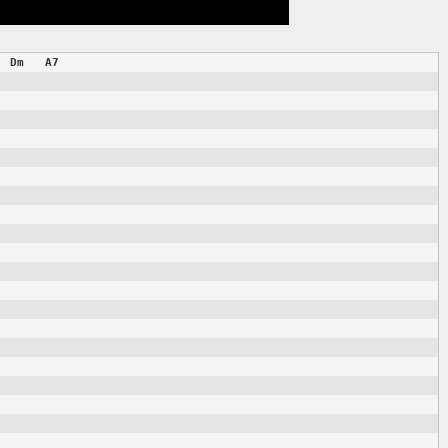
Dm
A7