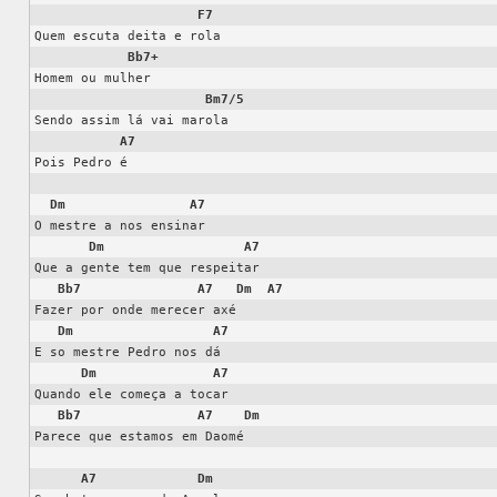
F7
Quem escuta deita e rola

Bb7+
Homem ou mulher

Bm7/5
Sendo assim lá vai marola

A7
Pois Pedro é

Dm
A7
O mestre a nos ensinar

Dm
A7
Que a gente tem que respeitar

Bb7
A7
Dm
A7
Fazer por onde merecer axé

Dm
A7
E so mestre Pedro nos dá

Dm
A7
Quando ele começa a tocar

Bb7
A7
Dm
Parece que estamos em Daomé

A7
Dm