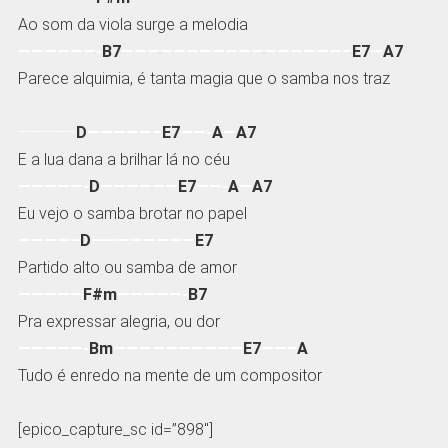
Ao som da viola surge a melodia
——————-
B7
—————————————————–
E7
—
A7
Parece alquimia, é tanta magia que o samba nos traz
————–
D
—————–
E7
——-
A
—
A7
E a lua dana a brilhar lá no céu
—————-
D
——————
E7
——-
A
—
A7
Eu vejo o samba brotar no papel
————–
D
————————
E7
Partido alto ou samba de amor
—————
F#m
—————-
B7
Pra expressar alegria, ou dor
—————-
Bm
——————————
E7
——–
A
Tudo é enredo na mente de um compositor
[epico_capture_sc id=”898″]