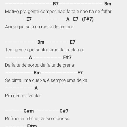
—————————————
B7
————————————-
Bm
Motivo pra gente compor, não falta e não há de faltar
—————–
E7
—————————-
A
—
E7
—
(F#7)
Ainda que seja na mesa de um bar
————————–
Bm
———————
E7
Tem gente que senta, lamenta, reclama
——————-
A
————————-
F#7
Da falta de sorte, da falta de grana
———————–
Bm
——————————
E7
Se pinta uma queixa, é sempre uma deixa
————————
A
Pra gente inventar
—————
G#m
———————
C#7
Refrão, estribilho, verso e poesia
——————
F#m