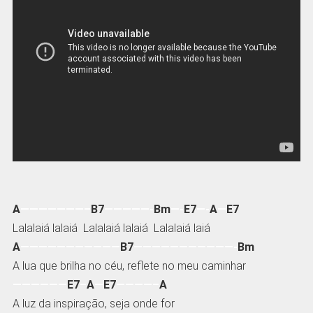
A
———————–
B7
—————-
Bm
—-
E7
—-
A
—
E7
Lalalaiá lalaiá Lalalaiá lalaiá Lalalaiá laiá
A
———————————
B7
———————————-
Bm
A lua que brilha no céu, reflete no meu caminhar
——————
E7
–
A
—
E7
————–
A
A luz da inspiração, seja onde for