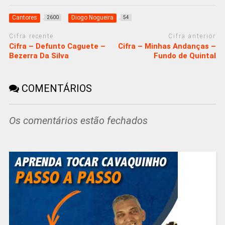
Cantores
Diogo Nogueira
2600
54
Cifra recente
Cifra anterior
Cifra – Defunto Caguete –
Cifra – Minhas Andanças –
Bezerra Da Silva
Fundo de Quintal
COMENTÁRIOS
Os comentários estão fechados