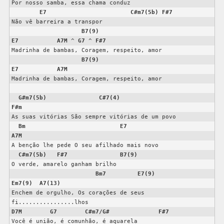
Por nosso samba, essa chama conduz

E7
C#m7(5b)
F#7
Não vê barreira a transpor

B7(9)
E7
A7M
 ^ 
G7
 ^ 
F#7
Madrinha de bambas, Coragem, respeito, amor

B7(9)
E7
A7M
Madrinha de bambas, Coragem, respeito, amor

G#m7(5b)
C#7(4)
F#m
As suas vitórias São sempre vitórias de um povo

Bm
E7
A7M
A benção lhe pede O seu afilhado mais novo

C#m7(5b)
F#7
B7(9)
O verde, amarelo ganham brilho

Bm7
E7(9)
Em7(9)
A7(13)
Enchem de orgulho, Os corações de seus 
D7M
G7
C#m7/G#
F#7
Você é união, é comunhão, é aquarela
