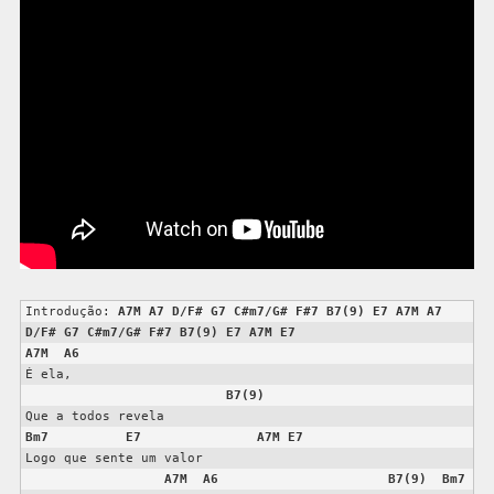
Introdução: 
A7M
A7
D/F#
G7
C#m7/G#
F#7
B7(9)
E7
A7M
A7
D/F#
G7
C#m7/G#
F#7
B7(9)
E7
A7M
E7
A7M
A6
É ela,

B7(9)
Bm7
E7
A7M
E7
Logo que sente um valor

A7M
A6
B7(9)
Bm7