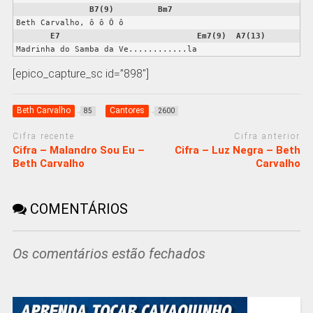
B7(9)
Bm7
Beth Carvalho, ô ô Ô ô

E7
Em7(9)
A7(13)
Madrinha do Samba da Ve............la
[epico_capture_sc id=”898″]
Beth Carvalho
Cantores
85
2600
Cifra recente
Cifra anterior
Cifra – Malandro Sou Eu –
Cifra – Luz Negra – Beth
Beth Carvalho
Carvalho
COMENTÁRIOS
Os comentários estão fechados