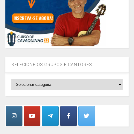
SELECIONE OS GRUPOS E CANTORES
SELECIONE
OS
GRUPOS
E
CANTORES