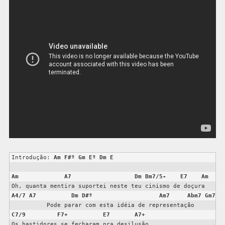
Introdução: 
Am
F#º
Gm
Eº
Dm
E
Am
A7
Dm
Bm7/5-
E7
Am
A4/7
A7
Dm
D#º
Am7
Abm7
Gm7
C7/9
F7+
E7
A7+