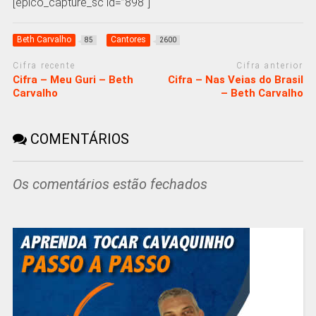
[epico_capture_sc id=”898″]
Beth Carvalho
Cantores
85
2600
Cifra recente
Cifra anterior
Cifra – Meu Guri – Beth
Cifra – Nas Veias do Brasil
Carvalho
– Beth Carvalho
COMENTÁRIOS
Os comentários estão fechados