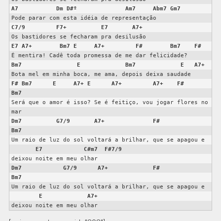
A7
Dm
D#º
Am7
Abm7
Gm7
C7/9
F7+
E7
A7+
E7
A7+
Bm7
E
A7+
F#
Bm7
F#
Bm7
E
Bm7
E
A7+
F#
Bm7
E
A7+
E
A7+
A7+
F#
Bm7
Será que o amor é isso? Se é feitiço, vou jogar flores no 
Dm7
G7/9
A7+
F#
Bm7
Um raio de luz do sol voltará a brilhar, que se apagou e

E7
C#m7
F#7/9
Dm7
G7/9
A7+
F#
Bm7
Um raio de luz do sol voltará a brilhar, que se apagou e

E
A7+
deixou noite em meu olhar