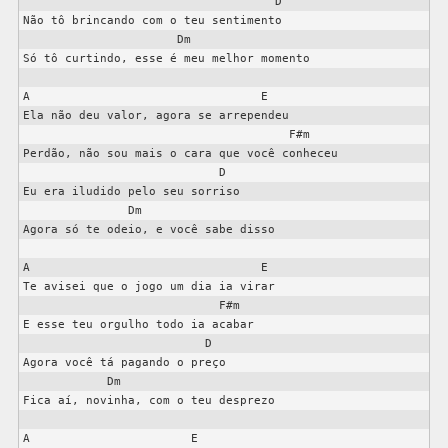
                                    D

Não tô brincando com o teu sentimento

                      Dm

Só tô curtindo, esse é meu melhor momento

A                                 E

Ela não deu valor, agora se arrependeu

                                      F#m

Perdão, não sou mais o cara que você conheceu

                            D

Eu era iludido pelo seu sorriso

               Dm

Agora só te odeio, e você sabe disso

A                                 E

Te avisei que o jogo um dia ia virar

                            F#m

E esse teu orgulho todo ia acabar

                          D

Agora você tá pagando o preço

            Dm

Fica aí, novinha, com o teu desprezo

A                       E
