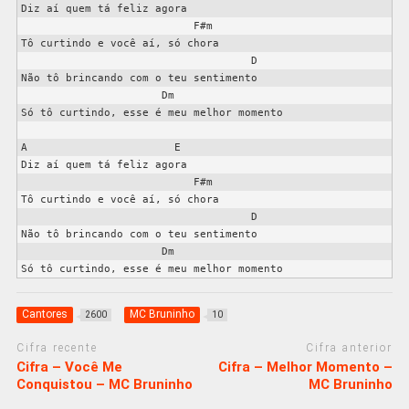
Diz aí quem tá feliz agora

                           F#m

Tô curtindo e você aí, só chora

                                    D

Não tô brincando com o teu sentimento

                      Dm

Só tô curtindo, esse é meu melhor momento

A                       E

Diz aí quem tá feliz agora

                           F#m

Tô curtindo e você aí, só chora

                                    D

Não tô brincando com o teu sentimento

                      Dm

Cantores
MC Bruninho
2600
10
Cifra recente
Cifra anterior
Cifra – Você Me
Cifra – Melhor Momento –
Conquistou – MC Bruninho
MC Bruninho