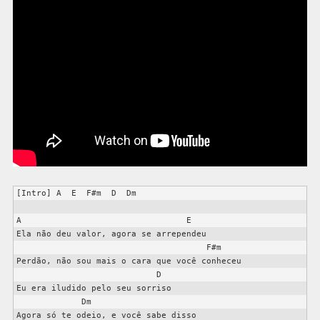
[Intro] A  E  F#m  D  Dm

A                                 E

Ela não deu valor, agora se arrependeu

                                      F#m

Perdão, não sou mais o cara que você conheceu

                            D

Eu era iludido pelo seu sorriso

             Dm

Agora só te odeio, e você sabe disso
