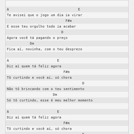
A                                 E

Te avisei que o jogo um dia ia virar

                            F#m

E esse teu orgulho todo ia acabar

                          D

Agora você tá pagando o preço

           Dm

Fica aí, novinha, com o teu desprezo

A                       E

Diz aí quem tá feliz agora

                           F#m

Tô curtindo e você aí, só chora

                                    D

Não tô brincando com o teu sentimento

                      Dm

Só tô curtindo, esse é meu melhor momento

A                       E

Diz aí quem tá feliz agora

                           F#m

Tô curtindo e você aí, só chora
