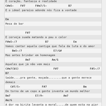
C#m5-
F#7
F#m7/5-
B7
É o ideal paraíso adonde nós fica a vontade

Em
Mesa de bar

F#7
F#m5-/7
B7
Em
Vamos cantar aquela cantiga que fala da luta e do amor

Bm5-/7
E7/G#
Mas antes brindar em homenagem

Am7
Am/G
C#m7(b5)
F#7
F#5-/7
B7
Saúde....pra gente, moçada........que a gente merece 
demais

C#7/5-
F#7
Bm
Dm7
E7/9-
Am7
Am/G