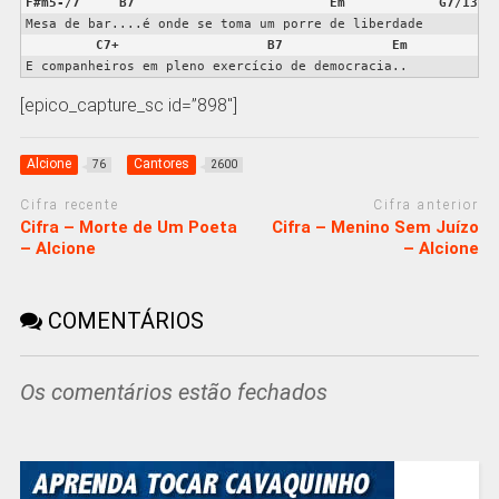
F#m5-/7
B7
Em
G7/13
Mesa de bar....é onde se toma um porre de liberdade
C7+
B7
Em
E companheiros em pleno exercício de democracia..
[epico_capture_sc id=”898″]
Alcione
Cantores
76
2600
Cifra recente
Cifra anterior
Cifra – Morte de Um Poeta
Cifra – Menino Sem Juízo
– Alcione
– Alcione
COMENTÁRIOS
Os comentários estão fechados