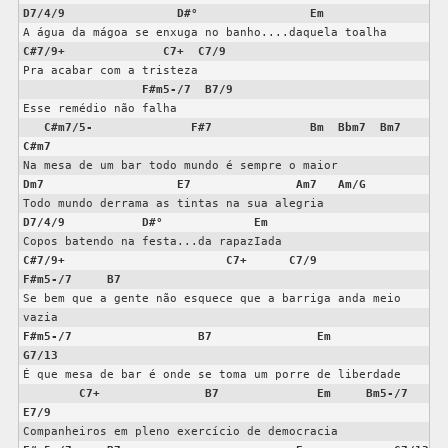
D7/4/9
D#°
Em
C#7/9+
C7+
C7/9
Pra acabar com a tristeza

F#m5-/7
B7/9
C#m7/5-              
F#7              
Bm
Bbm7  Bm7   
Na mesa de um bar todo mundo é sempre o maior
Dm7
E7
Am7
Am/G
Todo mundo derrama as tintas na sua alegria
D7/4/9
D#°
Em
Copos batendo na festa...da rapazIada
C#7/9+
C7+
C7/9
F#m5-/7
B7
Se bem que a gente não esquece que a barriga anda meio 
vazia
F#m5-/7
B7
Em
G7/13
É que mesa de bar é onde se toma um porre de liberdade
C7+
B7
Em
Bm5-/7
E7/9
Companheiros em pleno exercício de democracia