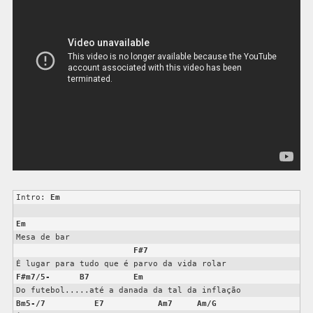
Intro: 
Em
Em
Mesa de bar

F#7
F#m7/5-
B7
Em
Bm5-/7
E7
Am7
Am/G