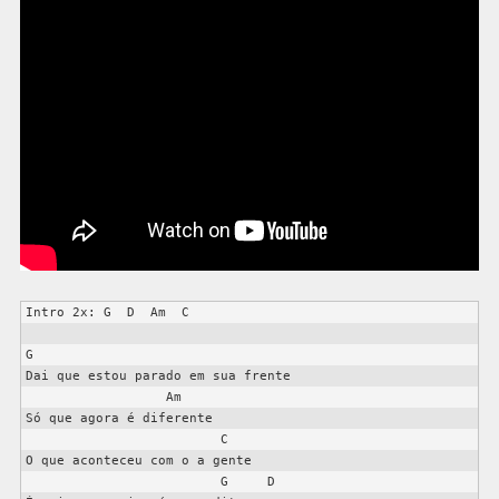
Intro 2x: G  D  Am  C 

G

Dai que estou parado em sua frente

                  Am

Só que agora é diferente

                         C

O que aconteceu com o a gente

                         G     D
