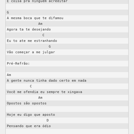
É coisa pra ninguém acreditar

G

A mesma boca que te difamou

               Am

Agora ta te desejando

                 C

Eu to ate me estranhando

                    G

Vão começar a me julgar

Pré-Refrão:

Am

A gente nunca tinha dado certo em nada

           C

Você me ofendia eu sempre te xingava

               Am

Opostos são opostos

Hoje eu digo que aposto

                   D

Pensando que era ódio
