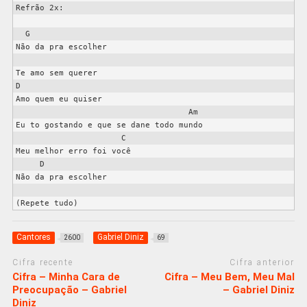
Refrão 2x:

  G

Não da pra escolher

Te amo sem querer

D

Amo quem eu quiser

                                    Am

Eu to gostando e que se dane todo mundo

                      C

Meu melhor erro foi você

     D

Não da pra escolher

Cantores
Gabriel Diniz
2600
69
Cifra recente
Cifra anterior
Cifra – Minha Cara de
Cifra – Meu Bem, Meu Mal
Preocupação – Gabriel
– Gabriel Diniz
Diniz