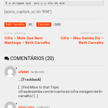
É a miragem que  exi.i.i.ste em mim
[epico_capture_sc id=”898″]
Beth Carvalho
Cantores
85
2600
Cifra recente
Cifra anterior
Cifra – Mole Que Nem
Cifra – Meu Samba Diz –
Manteiga – Beth Carvalho
Beth Carvalho
COMENTÁRIOS (20)
ufabet
04/08/2023
… [Trackback]
[…] Find More to that Topic:
cifrasdesamba.com.br/cantores/cifra-miragem-beth-
carvalho/ […]
situs toto
12/08/2023