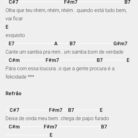
–
C#7
———————————-
F#m7
———————————–
B7
Olha que teu nhém, nhém, nhém….quando está tudo bem,
vai ficar
E
esquisito
–
E7
——————————
A
———
B7
—————————-
G#m7
Cante um samba pra mim….um samba bom de verdade
–
C#m
——————-
F#m7
—————————-
B7
——————
E
Pára com essa loucura…o que a gente procura é a
felicidade ***
Refrão
—
C#7
———————-
F#m7
—-
B7
——————-
E
Deixa de onda meu bem…chega de papo furado
–
C#m
——————
F#m7
———————————
B7
———————————
E