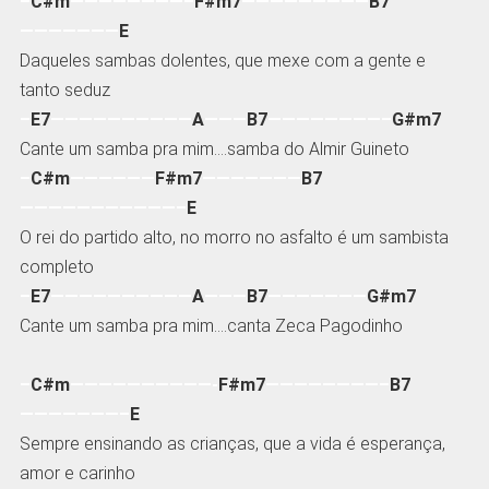
–
C#m
————————–
F#m7
—————————
B7
———————
E
Daqueles sambas dolentes, que mexe com a gente e
tanto seduz
–
E7
——————————
A
———
B7
————————–
G#m7
Cante um samba pra mim….samba do Almir Guineto
–
C#m
——————
F#m7
———————
B7
———————————–
E
O rei do partido alto, no morro no asfalto é um sambista
completo
–
E7
——————————
A
———
B7
———————
G#m7
Cante um samba pra mim….canta Zeca Pagodinho
–
C#m
——————————-
F#m7
————————–
B7
———————–
E
Sempre ensinando as crianças, que a vida é esperança,
amor e carinho