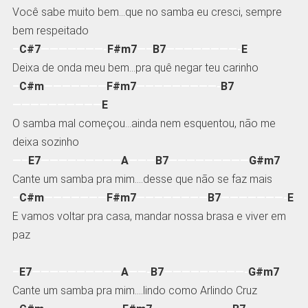
Você sabe muito bem…que no samba eu cresci, sempre
bem respeitado
–
C#7
———————-
F#m7
—–
B7
————————-
E
Deixa de onda meu bem…pra quê negar teu carinho
–
C#m
———————
F#m7
—————————-
B7
——————————
E
O samba mal começou…ainda nem esquentou, não me
deixa sozinho
—–
E7
—————————
A
———
B7
—————————
G#m7
Cante um samba pra mim….desse que não se faz mais
–
C#m
———————
F#m7
————————
B7
———————-
E
E vamos voltar pra casa, mandar nossa brasa e viver em
paz
–
E7
——————————
A
——-
B7
—————————-
G#m7
Cante um samba pra mim….lindo como Arlindo Cruz