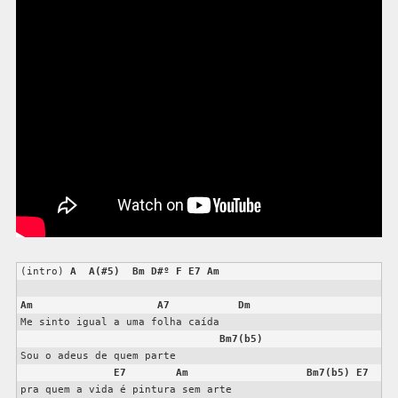
(intro) 
A
A(#5)
Bm
D#º
F
E7
Am
Am
A7
Dm
Me sinto igual a uma folha caída

Bm7(b5)
Sou o adeus de quem parte

E7
Am
Bm7(b5)
E7
pra quem a vida é pintura sem arte
