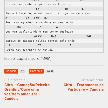
Pra cantar samba se precisa muito mais,

B7
Bm
E7
A
G7
F#7
B7
Por isso agradeço a saudade em meu peito

Bm
E7
A
Que vem acalentando o meu sonho desfeito

A(#5)
Bm7
D#º
Jardim do passado folhas mortas pelo chão

A
E7
A
Herda nas sementes de paixão
[epico_capture_sc id=”898″]
Candeia
Cantores
26
2600
Cifra recente
Cifra anterior
Cifra – Gamação/Peixeiro
Cifra – Testamento de
Granfino/Ouço uma
Partideiro – Candeia
voz/Vem amenizar –
Candeia