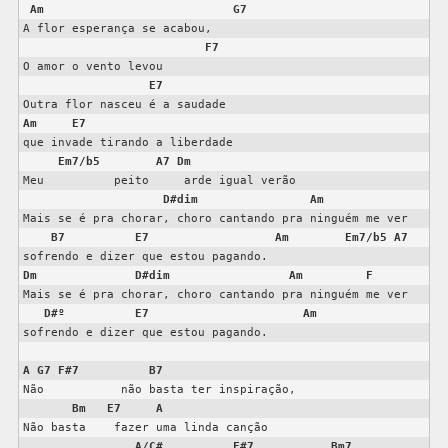
Am
G7
A flor esperança se acabou,

F7
O amor o vento levou

E7
Am
E7
que invade tirando a liberdade

Em7/b5
A7
Dm
Meu          peito     arde igual verão

D#dim
Am
Mais se é pra chorar, choro cantando pra ninguém me ver

B7
E7
Am
Em7/b5
A7
Dm
D#dim
Am
F
Mais se é pra chorar, choro cantando pra ninguém me ver

D#º
E7
Am
sofrendo e dizer que estou pagando.

A
G7
F#7
B7
Não           não basta ter inspiração,

Bm
E7
A
Não basta    fazer uma linda canção

A/C#
F#7
Bm7