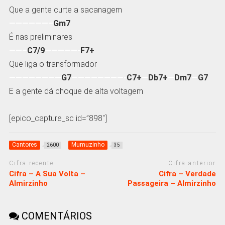
Que a gente curte a sacanagem
——————–
Gm7
É nas preliminares
——–
C7/9
—————-
F7+
Que liga o transformador
————————
G7
————————-
C7+
—
Db7+
—
Dm7
—
G7
E a gente dá choque de alta voltagem
[epico_capture_sc id=”898″]
Cantores
Mumuzinho
2600
35
Cifra recente
Cifra anterior
Cifra – A Sua Volta –
Cifra – Verdade
Almirzinho
Passageira – Almirzinho
COMENTÁRIOS