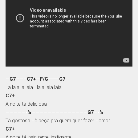
—
G7
——–
C7+
—
F/G
——–
G7
La laia la laia… laia laia laia
C7+
A noite tá deliciosa
—————-
%
——————————————
G7
—-
%
Tá gostosa
–
à beça pra quem quer fazer
–
amor …
C7+
A noite tá insinuante, instigante