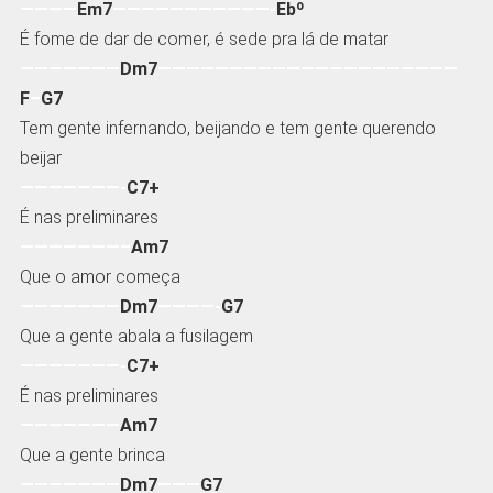
————
Em7
———————————-
Ebº
É fome de dar de comer, é sede pra lá de matar
———————
Dm7
—————————————————————
F
–
G7
Tem gente infernando, beijando e tem gente querendo
beijar
———————-
C7+
É nas preliminares
———————–
Am7
Que o amor começa
———————
Dm7
————-
G7
Que a gente abala a fusilagem
———————-
C7+
É nas preliminares
———————
Am7
Que a gente brinca
———————
Dm7
———
G7