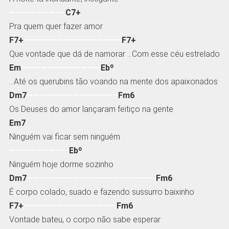
————————-
C7+
Pra quem quer fazer amor
F7+
——————————————–
F7+
Que vontade que dá de namorar …Com esse céu estrelado
Em
————————————
Ebº
…Até os querubins tão voando na mente dos apaixonados
Dm7
—————————————–
Fm6
Os Deuses do amor lançaram feitiço na gente
Em7
Ninguém vai ficar sem ninguém
—————————
Ebº
Ninguém hoje dorme sozinho
Dm7
———————————————————-
Fm6
É corpo colado, suado e fazendo sussurro baixinho
F7+
——————————————
Fm6
Vontade bateu, o corpo não sabe esperar