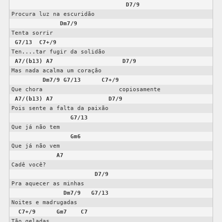
D7/9
Procura luz na escuridão

Dm7/9
Tenta sorrir

G7/13
C7+/9
Ten....tar fugir da solidão

A7/(b13)
A7
D7/9
Mas nada acalma um coração

Dm7/9
G7/13
C7+/9
Que chora                      copiosamente

A7/(b13)
A7
D7/9
Pois sente a falta da paixão

G7/13
Que já não tem

Gm6
Que já não vem

A7
Cadê você?

D7/9
Pra aquecer as minhas

Dm7/9
G7/13
Noites e madrugadas

C7+/9
Gm7
C7
Tão geladas
