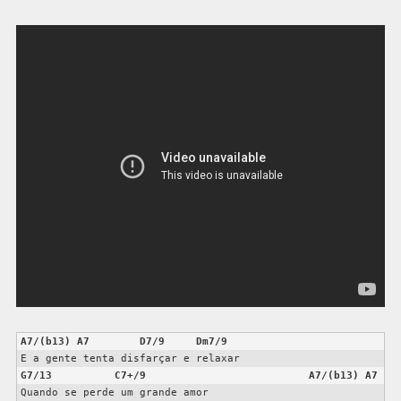
A7/(b13)
A7
D7/9
Dm7/9
G7/13
C7+/9
A7/(b13)
A7
Quando se perde um grande amor
