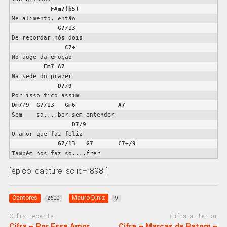
F#m7(b5)
Me alimento, então

G7/13
De recordar nós dois

C7+
No auge da emoção

Em7
A7
Na sede do prazer

D7/9
Dm7/9
G7/13
Gm6
A7
Sem    sa....ber,sem entender

D7/9
O amor que faz feliz

G7/13
G7
C7+/9
Também nos faz so....frer
[epico_capture_sc id=”898″]
Cantores
Mauro Diniz
2600
9
Cifra recente
Cifra anterior
Cifra – Por Esse Amor,
Cifra – Marcas de Batom –