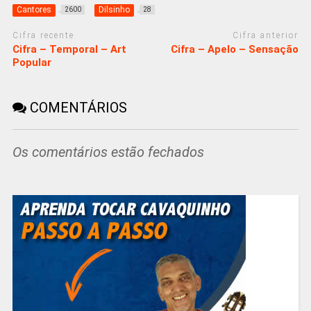
Cantores
Dilsinho
2600
28
Cifra recente
Cifra anterior
Cifra – Temporal – Art
Cifra – Apelo – Sensação
Popular
COMENTÁRIOS
Os comentários estão fechados