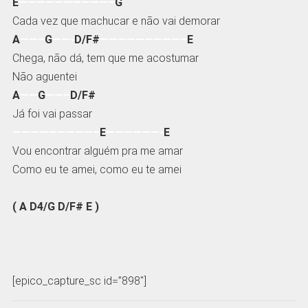
E
——————————–
G
Cada vez que machucar e não vai demorar
A
——–
G
——-
D/F#
—————————–
E
Chega, não dá, tem que me acostumar
Não aguentei
A
——
G
——–
D/F#
Já foi vai passar
—————————–
E
——————-
E
Vou encontrar alguém pra me amar
Como eu te amei, como eu te amei
( A D4/G D/F# E )
[epico_capture_sc id=”898″]