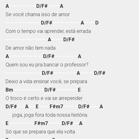
A
——————–
D/F#
———
A
Se você chama isso de amor
————————–
D/F#
———————
A
——–
D
Com o tempo vai aprender, está errada
——————————-
A
———
D/F#
De amor não tem nada
A
————————-
D/F#
—————–
A
Quem sou eu pra bancar o professor?
—————————
D/F#
—————–
A
———-
D/F#
Deixo a vida ensinar você, se prepara
Bm
———————–
D/F#
—————-
E
O troco é certo e vai se arrepender
D/F#
——
A
—–
E
——–
F#m7
———–
D/F#
——-
A
—–
joga, joga fora toda nossa história
E
——————-
F#m7
———-
D/F#
—-
A
Só que se prepara que ela volta