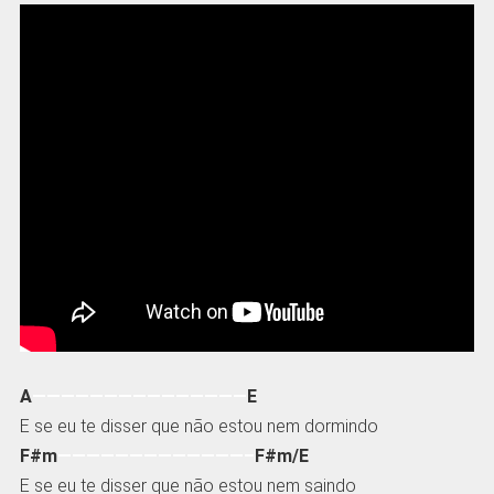
A
———————————————
E
E se eu te disser que não estou nem dormindo
F#m
—————————————–
F#m/E
E se eu te disser que não estou nem saindo