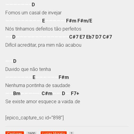
——————–
D
Fomos um casal de invejar
—————————-
E
—————-
F#m F#m/E
Nós tínhamos defeitos tão perfeitos
—–
D
—————————————–
C#7 E7 Eb7 D7 C#7
Difícil acreditar, pra mim não acabou
——
D
Duvido que não tenha
———————
E
——————
F#m
Nenhuma pontinha de saudade
——
Bm
—————-
C#m
——-
D
—-
F7+
Se existe amor esquece a vaida..de
[epico_capture_sc id=”898″]
Cantores
Lucas Morato
2600
2