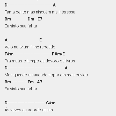
D
—————————————-
A
Tanta gente mas ninguém me interessa
Bm
—————
Dm
—
E7
Eu sinto sua fal..ta
A
—————————-
E
Vejo na tv um filme repetido
F#m
———————————-
F#m/E
Pra matar o tempo eu devoro os livros
D
—————————————————
A
Mas quando a saudade sopra em meu ouvido
Bm
—————
Em
—
A7
Eu sinto sua fal..ta
D
———————————-
C#m
Ás vezes eu acordo assim