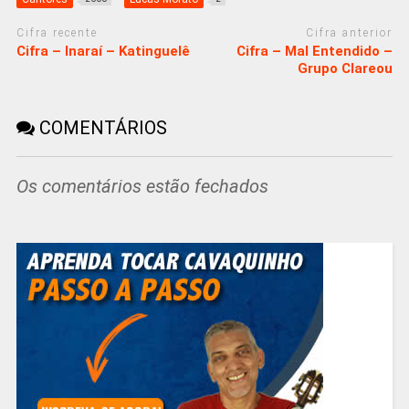
Cifra recente
Cifra anterior
Cifra – Inaraí – Katinguelê
Cifra – Mal Entendido –
Grupo Clareou
COMENTÁRIOS
Os comentários estão fechados