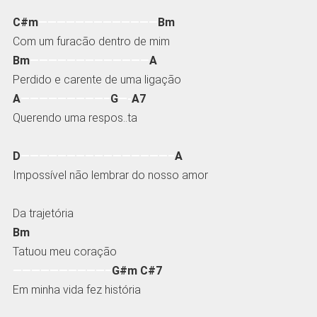
C#m
—————————————
Bm
Com um furacão dentro de mim
Bm
—————————————
A
Perdido e carente de uma ligação
A
—————————–
G
—-
A7
Querendo uma respos..ta
D
————————————————–
A
Impossível não lembrar do nosso amor
Da trajetória
Bm
Tatuou meu coração
——————————–
G#m C#7
Em minha vida fez história