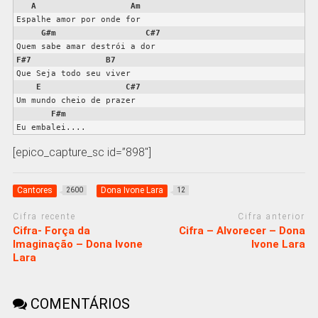
A
Am
Espalhe amor por onde for

G#m
C#7
F#7
B7
Que Seja todo seu viver

E
C#7
Um mundo cheio de prazer

F#m
Eu embalei....
[epico_capture_sc id=”898″]
Cantores
Dona Ivone Lara
2600
12
Cifra recente
Cifra anterior
Cifra- Força da
Cifra – Alvorecer – Dona
Imaginação – Dona Ivone
Ivone Lara
Lara
COMENTÁRIOS