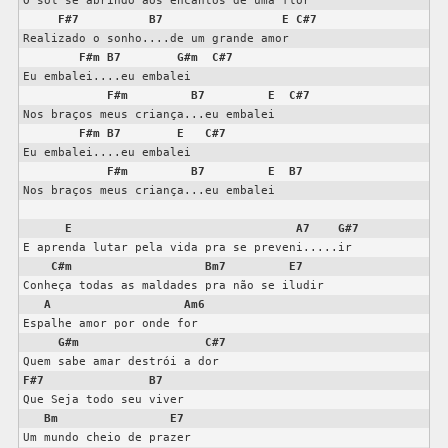
O sol se abrindo aos encantos de uma flor

F#7
B7
E
C#7
Realizado o sonho....de um grande amor

F#m
B7
G#m
C#7
Eu embalei....eu embalei

F#m
B7
E
C#7
Nos braços meus criança...eu embalei

F#m
B7
E
C#7
Eu embalei....eu embalei

F#m
B7
E
B7
Nos braços meus criança...eu embalei

E
A7
G#7
E aprenda lutar pela vida pra se preveni.....ir

C#m
Bm7
E7
Conheça todas as maldades pra não se iludir

A
Am6
Espalhe amor por onde for

G#m
C#7
F#7
B7
Que Seja todo seu viver

Bm
E7
Um mundo cheio de prazer
