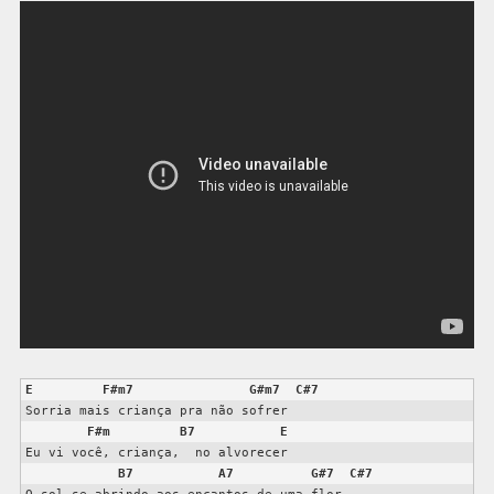
E
F#m7
G#m7
C#7
Sorria mais criança pra não sofrer

F#m
B7
E
Eu vi você, criança,  no alvorecer

B7
A7
G#7
C#7