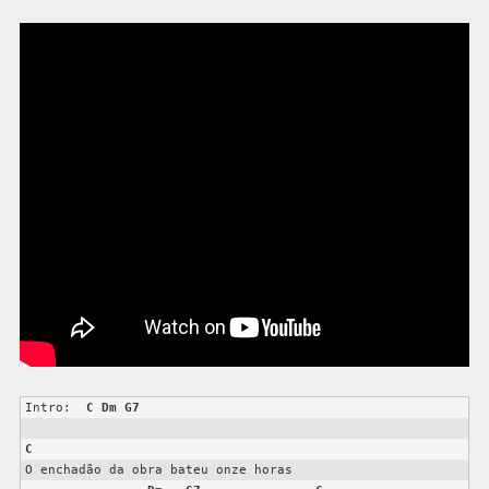
Intro:  
C
Dm
G7
C
O enchadão da obra bateu onze horas
