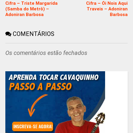
Cifra – Triste Margarida
Cifra – Ói Nois Aqui
(Samba do Metrô) –
Traveis – Adoniran
Adoniran Barbosa
Barbosa
COMENTÁRIOS
Os comentários estão fechados