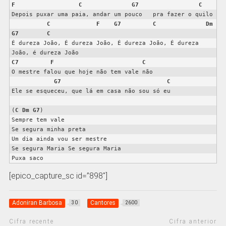
F
C
G7
C
Depois puxar uma paia, andar um pouco   pra fazer o quilo

C
F
G7
C
Dm
G7
C
É dureza João, É dureza João, É dureza João, É dureza 
C7
F
C
O mestre falou que hoje não tem vale não

G7
C
Ele se esqueceu, que lá em casa não sou só eu

(
C
Dm
G7
)

Sempre tem vale

Se segura minha preta

Um dia ainda vou ser mestre

Se segura Maria Se segura Maria

Puxa saco
[epico_capture_sc id=”898″]
Adoniran Barbosa
Cantores
30
2600
Cifra recente
Cifra anterior