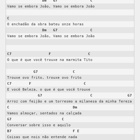
Dm
G7
C
Vamo se embora João, Vamo se embora João

C
O enchadão da obra bateu onze horas

Dm
G7
C
Vamo se embora João, Vamo se embora João

C7
F
C
O que é que você trouxe na marmita Tito

G7
C
C7
F
C
E você Beleza, o que é que você trouxe

G7
C
G7
C
Dm
G7
C
B7
F
E