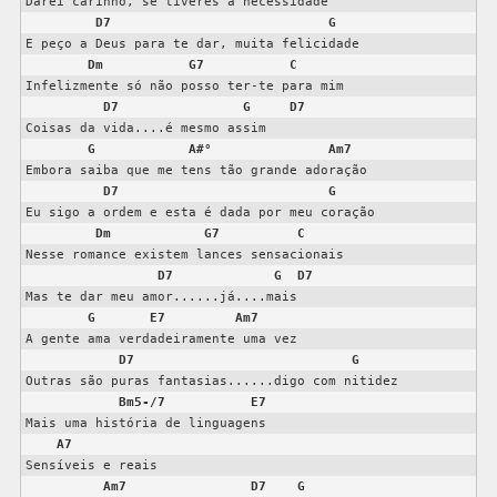
Darei carinho, se tiveres a necessidade  

D7
G
E peço a Deus para te dar, muita felicidade  

Dm
G7
C
Infelizmente só não posso ter-te para mim  

D7
G
D7
Coisas da vida....é mesmo assim  

G
A#°
Am7
Embora saiba que me tens tão grande adoração  

D7
G
Eu sigo a ordem e esta é dada por meu coração  

Dm
G7
C
Nesse romance existem lances sensacionais  

D7
G
D7
Mas te dar meu amor......já....mais  

G
E7
Am7
A gente ama verdadeiramente uma vez  

D7
G
Outras são puras fantasias......digo com nitidez  

Bm5-/7
E7
Mais uma história de linguagens   

A7
Sensíveis e reais  

Am7
D7
G