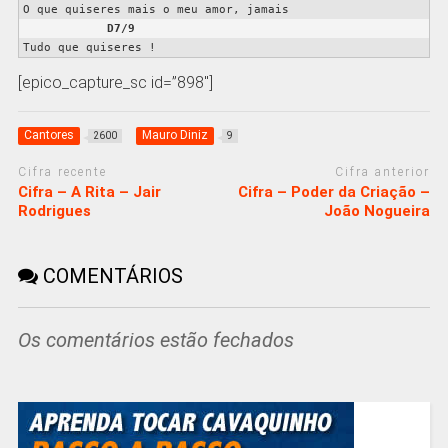
O que quiseres mais o meu amor, jamais  

D7/9
Tudo que quiseres !
[epico_capture_sc id=”898″]
Cantores
Mauro Diniz
2600
9
Cifra recente
Cifra anterior
Cifra – A Rita – Jair
Cifra – Poder da Criação –
Rodrigues
João Nogueira
COMENTÁRIOS
Os comentários estão fechados