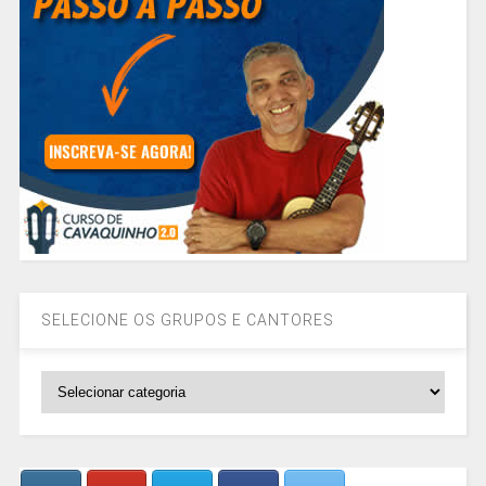
SELECIONE OS GRUPOS E CANTORES
SELECIONE
OS
GRUPOS
E
CANTORES