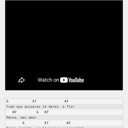
G
E7
A7
Tudo que quiseres te darei, ó flor  

D7
G
D7
Menos, meu amor  

G
E7
A7