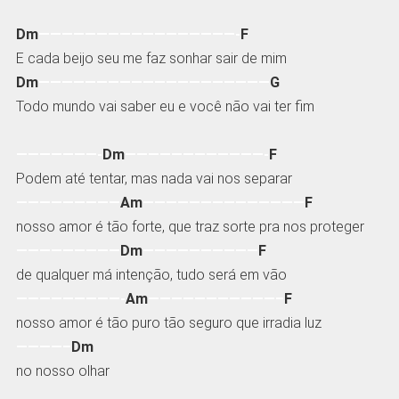
Dm
—————————————————-
F
E cada beijo seu me faz sonhar sair de mim
Dm
————————————————————
G
Todo mundo vai saber eu e você não vai ter fim
———————-
Dm
————————————-
F
Podem até tentar, mas nada vai nos separar
—————————
Am
——————————————
F
nosso amor é tão forte, que traz sorte pra nos proteger
—————————
Dm
——————————
F
de qualquer má intenção, tudo será em vão
—————————-
Am
———————————–
F
nosso amor é tão puro tão seguro que irradia luz
————–
Dm
no nosso olhar