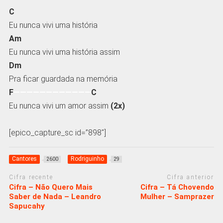
C
Eu nunca vivi uma história
Am
Eu nunca vivi uma história assim
Dm
Pra ficar guardada na memória
F
————————————
C
Eu nunca vivi um amor assim
(2x)
[epico_capture_sc id=”898″]
Cantores
Rodriguinho
2600
29
Cifra recente
Cifra anterior
Cifra – Não Quero Mais
Cifra – Tá Chovendo
Saber de Nada – Leandro
Mulher – Samprazer
Sapucahy