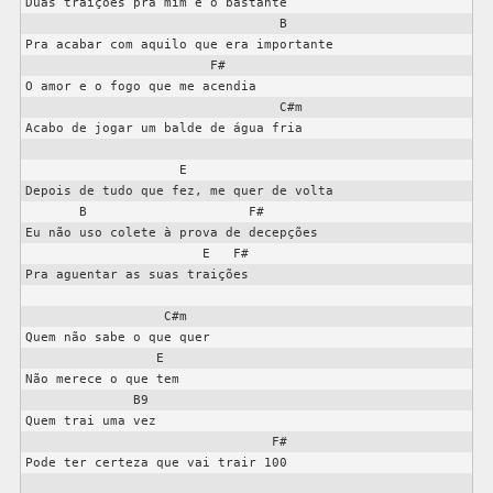
Duas traições pra mim é o bastante

                                 B

Pra acabar com aquilo que era importante

                        F#

O amor e o fogo que me acendia

                                 C#m

Acabo de jogar um balde de água fria

                    E

Depois de tudo que fez, me quer de volta

       B                     F#

Eu não uso colete à prova de decepções

                       E   F#

Pra aguentar as suas traições

                  C#m

Quem não sabe o que quer

                 E

Não merece o que tem

              B9

Quem trai uma vez

                                F#

Pode ter certeza que vai trair 100
