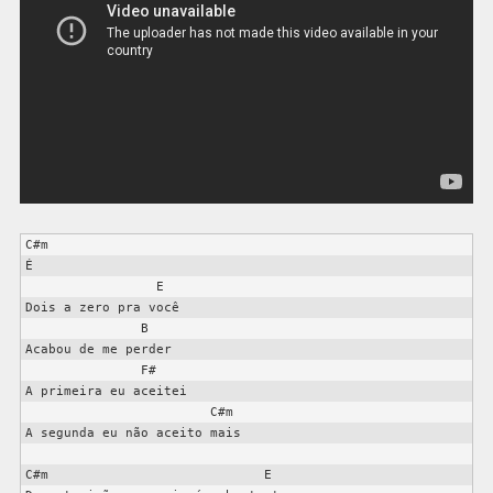
C#m

É 

                 E

Dois a zero pra você

               B

Acabou de me perder

               F#

A primeira eu aceitei

                        C#m

A segunda eu não aceito mais

C#m                            E
