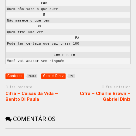
                C#m

Quem não sabe o que quer

                 E

Não merece o que tem

              B9

Quem trai uma vez

                                F#

Pode ter certeza que vai trair 100

                      C#m E B F#

Cantores
Gabriel Diniz
2600
69
Cifra recente
Cifra anterior
Cifra – Coisas da Vida –
Cifra – Charlie Brown –
Benito Di Paula
Gabriel Diniz
COMENTÁRIOS