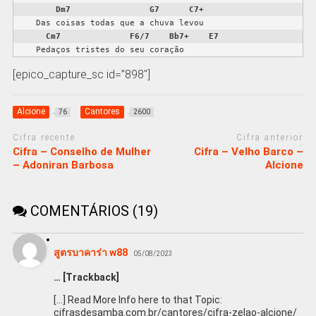
Dm7
G7
C7+
    Das coisas todas que a chuva levou

Cm7
F6/7
Bb7+
E7
    Pedaços tristes do seu coração
[epico_capture_sc id=”898″]
Alcione
Cantores
76
2600
Cifra recente
Cifra anterior
Cifra – Conselho de Mulher
Cifra – Velho Barco –
– Adoniran Barbosa
Alcione
COMENTÁRIOS (19)
สูตรบาคาร่า w88
05/08/2023
… [Trackback]
[…] Read More Info here to that Topic:
cifrasdesamba.com.br/cantores/cifra-zelao-alcione/