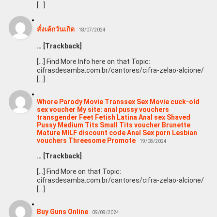
[…]
สั่งเค้กวันเกิด
18/07/2024
… [Trackback]
[…] Find More Info here on that Topic:
cifrasdesamba.com.br/cantores/cifra-zelao-alcione/
[…]
Whore Parody Movie Transsex Sex Movie cuck-old
sex voucher My site: anal pussy vouchers
transgender Feet Fetish Latina Anal sex Shaved
Pussy Medium Tits Small Tits voucher Brunette
Mature MILF discount code Anal Sex porn Lesbian
vouchers Threesome Promote
19/08/2024
… [Trackback]
[…] Find More on that Topic:
cifrasdesamba.com.br/cantores/cifra-zelao-alcione/
[…]
Buy Guns Online
09/09/2024