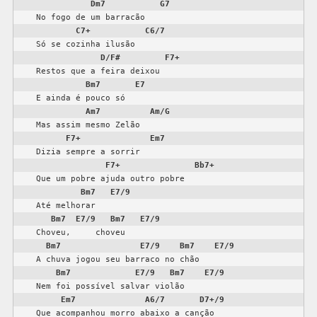
Dm7
G7
    No fogo de um barracão

C7+
C6/7
    Só se cozinha ilusão

D/F#
F7+
    Restos que a feira deixou

Bm7
E7
    E ainda é pouco só

Am7
Am/G
    Mas assim mesmo Zelão

F7+
Em7
    Dizia sempre a sorrir

F7+
Bb7+
    Que um pobre ajuda outro pobre

Bm7
E7/9
    Até melhorar

Bm7
E7/9
Bm7
E7/9
    Choveu,     choveu

Bm7
E7/9
Bm7
E7/9
    A chuva jogou seu barraco no chão

Bm7
E7/9
Bm7
E7/9
    Nem foi possível salvar violão

Em7
A6/7
D7+/9
    Que acompanhou morro abaixo a canção
