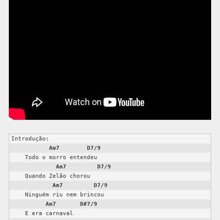
Introdução:

Am7
D7/9
    Todo o morro entendeu

Am7
D7/9
    Quando Zelão chorou

Am7
D7/9
    Ninguém riu nem brincou

Am7
D#7/9
    E era carnaval
