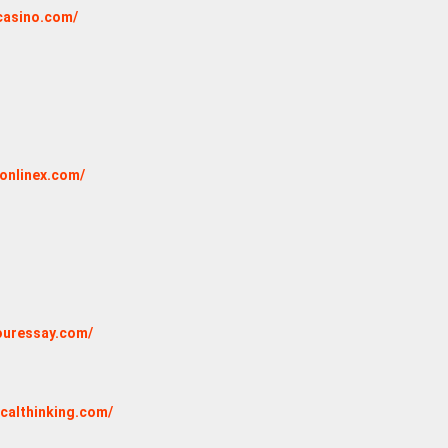
2casino.com/
sonlinex.com/
ouressay.com/
ticalthinking.com/