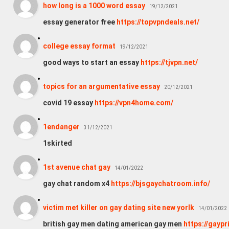
how long is a 1000 word essay
19/12/2021
essay generator free
https://topvpndeals.net/
college essay format
19/12/2021
good ways to start an essay
https://tjvpn.net/
topics for an argumentative essay
20/12/2021
covid 19 essay
https://vpn4home.com/
1endanger
31/12/2021
1skirted
1st avenue chat gay
14/01/2022
gay chat random x4
https://bjsgaychatroom.info/
victim met killer on gay dating site new yorlk
14/01/2022
british gay men dating american gay men
https://gayp