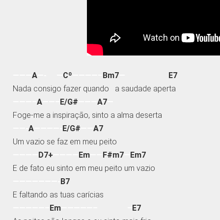
———
A
—- —
Cº
————–
Bm7
—
E7
Nada consigo fazer quando a saudade aperta
———–
A
——–
E/G#
———
A7
—
Foge-me a inspiração, sinto a alma deserta
——-
A
————-
E/G#
——
A7
Um vazio se faz em meu peito
————
D7+
————
Em
——
F#m7
—
Em7
E de fato eu sinto em meu peito um vazio
———————-
B7
E faltando as tuas carícias
—————–
Em
—————– –
E7