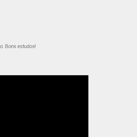
o. Bons estudos!