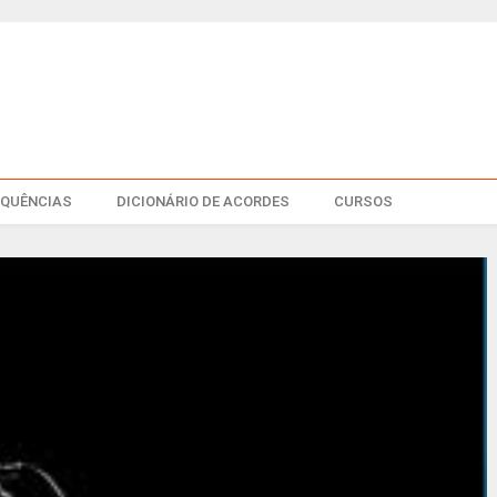
EQUÊNCIAS
DICIONÁRIO DE ACORDES
CURSOS