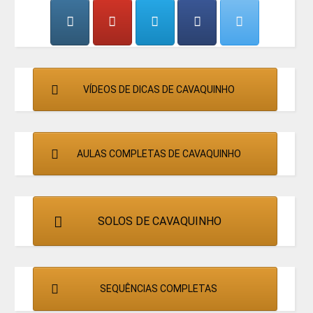
CANTORES
VÍDEOS DE DICAS DE CAVAQUINHO
AULAS COMPLETAS DE CAVAQUINHO
SOLOS DE CAVAQUINHO
SEQUÊNCIAS COMPLETAS