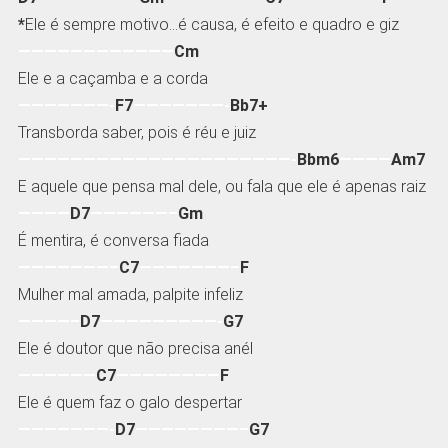
*
Ele é sempre motivo…é causa, é efeito e quadro e giz
————————————
Cm
Ele e a caçamba e a corda
———————-
F7
———————-
Bb7+
Transborda saber, pois é réu e juiz
—————————————————————-
Bbm6
————
Am7
E aquele que pensa mal dele, ou fala que ele é apenas raiz
————
D7
——————–
Gm
É mentira, é conversa fiada
———————–
C7
———————–
F
Mulher mal amada, palpite infeliz
————–
D7
—————————-
G7
Ele é doutor que não precisa anél
——————
C7
————————
F
Ele é quem faz o galo despertar
———————-
D7
————————–
G7