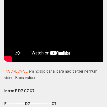
INSCREVA-SE
em nosso canal para não perder nenhum
vídeo. Bons estudos!
Intro: F D7 G7 C7
F
——————
D7
———————
G7