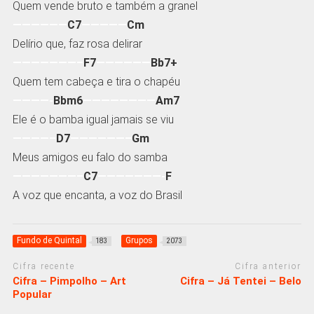
Quem vende bruto e também a granel
——————
C7
—————
Cm
Delírio que, faz rosa delirar
———————–
F7
——————
Bb7+
Quem tem cabeça e tira o chapéu
————-
Bbm6
————————
Am7
Ele é o bamba igual jamais se viu
————–
D7
——————–
Gm
Meus amigos eu falo do samba
———————–
C7
———————-
F
A voz que encanta, a voz do Brasil
Fundo de Quintal
Grupos
183
2073
Cifra recente
Cifra anterior
Cifra – Pimpolho – Art
Cifra – Já Tentei – Belo
Popular