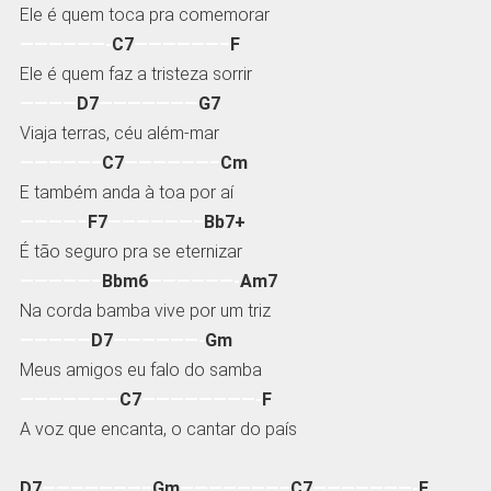
Ele é quem toca pra comemorar
——————-
C7
——————–
F
Ele é quem faz a tristeza sorrir
————
D7
———————
G7
Viaja terras, céu além-mar
—————–
C7
——————–
Cm
E também anda à toa por aí
————–
F7
——————–
Bb7+
É tão seguro pra se eternizar
—————–
Bbm6
——————-
Am7
Na corda bamba vive por um triz
—————
D7
——————-
Gm
Meus amigos eu falo do samba
———————
C7
————————-
F
A voz que encanta, o cantar do país
D7
———————–
Gm
———————–
C7
———————-
F