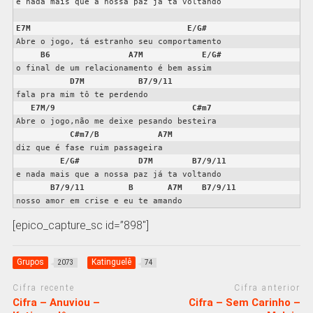
e nada mais que a nossa paz já ta voltando

E7M
E/G#
Abre o jogo, tá estranho seu comportamento

B6
A7M
E/G#
o final de um relacionamento é bem assim

D7M
B7/9/11
fala pra mim tô te perdendo

E7M/9
C#m7
Abre o jogo,não me deixe pesando besteira

C#m7/B
A7M
diz que é fase ruim passageira

E/G#
D7M
B7/9/11
e nada mais que a nossa paz já ta voltando

B7/9/11
B
A7M
B7/9/11
nosso amor em crise e eu te amando
[epico_capture_sc id=”898″]
Grupos
Katinguelê
2073
74
Cifra recente
Cifra anterior
Cifra – Anuviou –
Cifra – Sem Carinho –