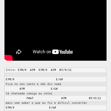
Intro: 
E7M/9
A7M
E7M/9
A7M
B7/9/11
E7M/9
E/G#
Fica no seu canto e não diz nada

A7M
E/G#
tá chateada comigo eu notei

F#m7
A7M
B7/9/11
E7M/9
E/G#