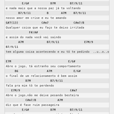
E/G#
D7M
B7/9/11
e nada mais que a nossa paz já ta voltando

B7/9/11
B
A7M
B7/9/11
G#7(13)
C#m7
C#m7/B
Qualquer coisa que eu faço te deixo irritada

F#/A#
e assim do nada você vai saindo

A7M
B7/9/11
E7M/9
B7/9/11
tem alguma coisa acontecendo e eu tô te pedindo  ..u..o..o

E7M
E/G#
Abre o jogo, tá estranho seu comportamento

B6
A7M
E/G#
o final de um relacionamento é bem assim

D7M
B7/9/11
fala pra mim tô te perdendo

E7M/9
C#m7
Abre o jogo,não me deixe pesando besteira

C#m7/B
A7M
diz que é fase ruim passageira

E/G#
D7M
B7/9/11