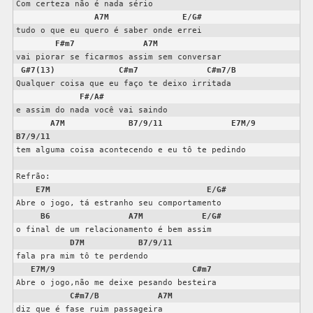
Com certeza não é nada sério

A7M
E/G#
tudo o que eu quero é saber onde errei

F#m7
A7M
vai piorar se ficarmos assim sem conversar

G#7(13)
C#m7
C#m7/B
Qualquer coisa que eu faço te deixo irritada

F#/A#
e assim do nada você vai saindo

A7M
B7/9/11
E7M/9
B7/9/11
tem alguma coisa acontecendo e eu tô te pedindo

Refrão:

E7M
E/G#
Abre o jogo, tá estranho seu comportamento

B6
A7M
E/G#
o final de um relacionamento é bem assim

D7M
B7/9/11
fala pra mim tô te perdendo

E7M/9
C#m7
Abre o jogo,não me deixe pesando besteira

C#m7/B
A7M
diz que é fase ruim passageira
