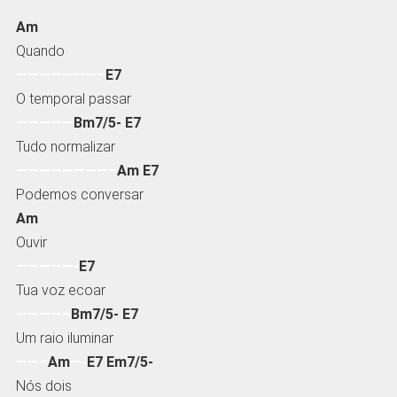
Am
Quando
———————–
E7
O temporal passar
—————
Bm7/5- E7
Tudo normalizar
————————–
Am E7
Podemos conversar
Am
Ouvir
—————-
E7
Tua voz ecoar
————–
Bm7/5- E7
Um raio iluminar
——–
Am
—-
E7 Em7/5-
Nós dois