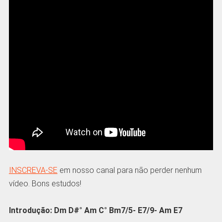
INSCREVA-SE
em nosso canal para não perder nenhum
vídeo. Bons estudos!
Introdução: Dm D#° Am C° Bm7/5- E7/9- Am E7