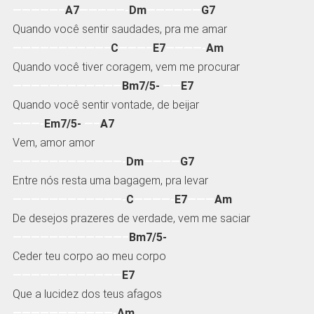
—————–
A7
—————-
Dm
——————
G7
Quando você sentir saudades, pra me amar
——————————–
C
———–
E7
————-
Am
Quando você tiver coragem, vem me procurar
————————————
Bm7/5-
——
E7
Quando você sentir vontade, de beijar
———-
Em7/5-
—–
A7
Vem, amor amor
————————————-
Dm
————
G7
Entre nós resta uma bagagem, pra levar
————————————-
C
————-
E7
———
Am
De desejos prazeres de verdade, vem me saciar
————————————–
Bm7/5-
Ceder teu corpo ao meu corpo
————————————
E7
Que a lucidez dos teus afagos
———————————-
Am