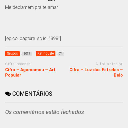
Me declamem pra te amar
[epico_capture_sc id=”898″]
Grupos
Katinguelê
2073
74
Cifra recente
Cifra anterior
Cifra – Agamamou – Art
Cifra – Luz das Estrelas –
Popular
Belo
COMENTÁRIOS
Os comentários estão fechados