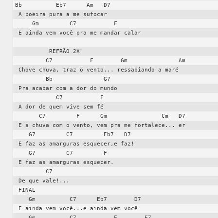
Bb          Eb7      Am   D7

 A poeira pura a me sufocar

     Gm         C7           F

 E ainda vem você pra me mandar calar

          REFRÃO 2X

         C7           F        Gm               Am

 Chove chuva, traz o vento... ressabiando a maré

         Bb               G7

 Pra acabar com a dor do mundo

            C7           F

 A dor de quem vive sem fé

       C7         F      Gm                Cm   D7

 E a chuva com o vento, vem pra me fortalece... er

    G7         C7         Eb7   D7

 E faz as amarguras esquecer,e faz!

    G7         C7         F

 E faz as amarguras esquecer.

         C7

 De que vale!...

 FINAL

    Gm          C7      Eb7        D7

 E ainda vem você...e ainda vem você

    Gm          C7           F        F7
