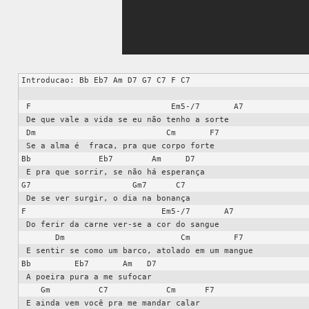
Introducao: Bb Eb7 Am D7 G7 C7 F C7

 F                             Em5-/7       A7

 De que vale a vida se eu não tenho a sorte

 Dm                           Cm       F7

 Se a alma é  fraca, pra que corpo forte

Bb              Eb7        Am     D7

 E pra que sorrir, se não há esperança

G7                     Gm7      C7

 De se ver surgir, o dia na bonança

F                            Em5-/7       A7

 Do ferir da carne ver-se a cor do sangue

       Dm                        Cm         F7

 E sentir se como um barco, atolado em um mangue

Bb         Eb7       Am   D7

 A poeira pura a me sufocar

    Gm          C7            Cm      F7

 E ainda vem você pra me mandar calar
