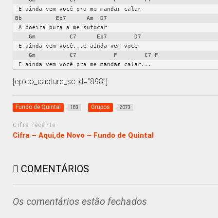
 E ainda vem você pra me mandar calar

Bb          Eb7      Am  D7

 A poeira pura a me sufocar

    Gm          C7      Eb7        D7

 E ainda vem você...e ainda vem você

    Gm          C7           F        C7 F

[epico_capture_sc id=”898″]
Fundo de Quintal
Grupos
183
2073
Cifra recente
Cifra – Aqui,de Novo – Fundo de Quintal
COMENTÁRIOS
Os comentários estão fechados